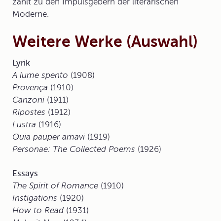
zählt zu den Impulsgebern der literarischen
Moderne.
Weitere Werke (Auswahl)
Lyrik
A lume spento
(1908)
Provença
(1910)
Canzoni
(1911)
Ripostes
(1912)
Lustra
(1916)
Quia pauper amavi
(1919)
Personae: The Collected Poems
(1926)
Essays
The Spirit of Romance
(1910)
Instigations
(1920)
How to Read
(1931)