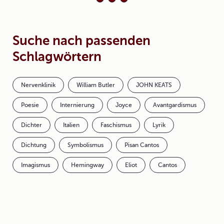
Suche nach passenden
Schlagwörtern
Nervenklinik
William Butler
JOHN KEATS
Poesie
Internierung
Joyce
Avantgardismus
Dichter
Italien
Faschismus
Lyrik
Dichtung
Symbolismus
Pisan Cantos
Imagismus
Hemingway
Eliot
Cantos