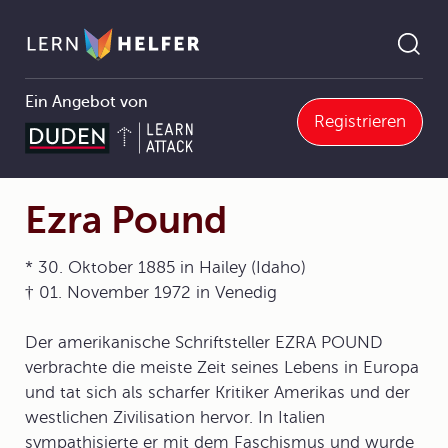
Ein Angebot von
Registrieren
Englisch Abitur
5 Texte und Medien analysieren
5.3 Fiktionale Texte
5.3.4 Gedichte (poems)
Ezra Pound
Pfadnavigation
Ezra Pound
* 30. Oktober 1885 in Hailey (Idaho)
† 01. November 1972 in Venedig
Der amerikanische Schriftsteller EZRA POUND
verbrachte die meiste Zeit seines Lebens in Europa
und tat sich als scharfer Kritiker Amerikas und der
westlichen Zivilisation hervor. In Italien
sympathisierte er mit dem Faschismus und wurde