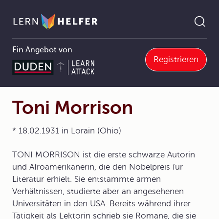
Ein Angebot von
Registrieren
Englisch Abitur
5 Texte und Medien analysieren
5.3 Fiktionale Texte
5.3.3 Der Roman (novel)
Toni Morrison
Pfadnavigation
Toni Morrison
* 18.02.1931 in Lorain (Ohio)
TONI MORRISON ist die erste schwarze Autorin
und Afroamerikanerin, die den Nobelpreis für
Literatur erhielt. Sie entstammte armen
Verhältnissen, studierte aber an angesehenen
Universitäten in den USA. Bereits während ihrer
Tätigkeit als Lektorin schrieb sie Romane, die sie