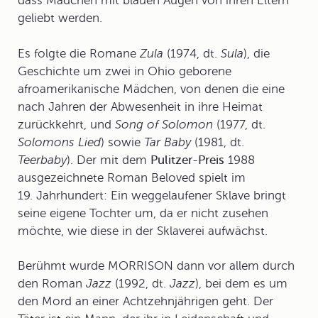
dass Mädchen mit blauen Augen von ihren Eltern
geliebt werden.
Es folgte die Romane
Zula
(1974, dt.
Sula
), die
Geschichte um zwei in Ohio geborene
afroamerikanische Mädchen, von denen die eine
nach Jahren der Abwesenheit in ihre Heimat
zurückkehrt, und
Song of Solomon
(1977, dt.
Solomons Lied
) sowie
Tar Baby
(1981, dt.
Teerbaby
). Der mit dem
Pulitzer-Preis
1988
ausgezeichnete Roman
Beloved
spielt im
19. Jahrhundert: Ein weggelaufener Sklave bringt
seine eigene Tochter um, da er nicht zusehen
möchte, wie diese in der Sklaverei aufwächst.
Berühmt wurde MORRISON dann vor allem durch
den Roman
Jazz
(1992, dt.
Jazz
), bei dem es um
den Mord an einer Achtzehnjährigen geht. Der