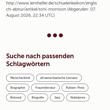
http://www.lernhelfer.de/schuelerlexikon/englis
ch-abitur/artikel/toni-morrison (Abgerufen: 07.
August 2026, 22:34 UTC)
Suche nach passenden
Schlagwörtern
Menschenkind
afroamerikanische Literatur
Biographie
Frauenliteratur
Pulitzer-Preis
Beloved
Biografie
Jazz
Nobelpreis