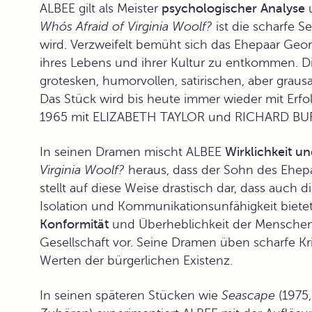
ALBEE gilt als Meister
psychologischer Analyse
Whós Afraid of Virginia Woolf?
ist die scharfe S
wird. Verzweifelt bemüht sich das Ehepaar Ge
ihres Lebens und ihrer Kultur zu entkommen. D
grotesken, humorvollen, satirischen, aber grau
Das Stück wird bis heute immer wieder mit Erfo
1965 mit ELIZABETH TAYLOR und RICHARD BURTO
In seinen Dramen mischt ALBEE
Wirklichkeit u
Virginia Woolf?
heraus, dass der Sohn des Ehepa
stellt auf diese Weise drastisch dar, dass auch d
Isolation und Kommunikationsunfähigkeit bietet.
Konformität
und Überheblichkeit der Menschen
Gesellschaft vor. Seine Dramen üben scharfe
Kr
Werten der bürgerlichen Existenz.
In seinen späteren Stücken wie
Seascape
(1975,