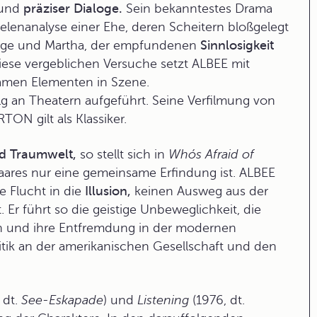
und
präziser Dialoge.
Sein bekanntestes Drama
eelenanalyse einer Ehe, deren Scheitern bloßgelegt
orge und Martha, der empfundenen
Sinnlosigkeit
iese vergeblichen Versuche setzt ALBEE mit
samen Elementen in Szene.
lg an Theatern aufgeführt. Seine Verfilmung von
N gilt als Klassiker.
nd Traumwelt,
so stellt sich in
Whós Afraid of
ares nur eine gemeinsame Erfindung ist. ALBEE
ie Flucht in die
Illusion,
keinen Ausweg aus der
 Er führt so die geistige Unbeweglichkeit, die
 und ihre Entfremdung in der modernen
itik
an der amerikanischen Gesellschaft und den
 dt.
See-Eskapade
) und
Listening
(1976, dt.