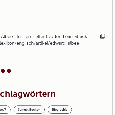
lbee." In: Lernhelfer (Duden Learnattack
lexikon/englisch/artikel/edward-albee
Schlagwörtern
oolf?
Samuel Beckett
Biographie