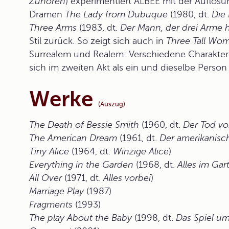
Zuhören
) experimentiert ALBEE mit der Auflösu
Dramen
The Lady from Dubuque
(1980, dt.
Die
Three Arms
(1983, dt.
Der Mann, der drei Arme h
Stil zurück. So zeigt sich auch in
Three Tall Wo
Surrealem und Realem: Verschiedene Charaktere,
sich im zweiten Akt als ein und dieselbe Perso
Werke
(Auszug)
The Death of Bessie Smith
(1960, dt.
Der Tod vo
The American Dream
(1961, dt.
Der amerikanisc
Tiny Alice
(1964, dt.
Winzige Alice
)
Everything in the Garden
(1968, dt.
Alles im Gar
All Over
(1971, dt.
Alles vorbei
)
Marriage Play
(1987)
Fragments
(1993)
The play About the Baby
(1998, dt.
Das Spiel u