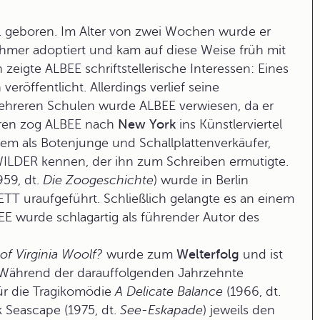
geboren. Im Alter von zwei Wochen wurde er
mer adoptiert und kam auf diese Weise früh mit
zeigte ALBEE schriftstellerische Interessen: Eines
eröffentlicht. Allerdings verlief seine
mehreren Schulen wurde ALBEE verwiesen, da er
hren zog ALBEE nach
New York
ins Künstlerviertel
rem als Botenjunge und Schallplattenverkäufer,
LDER kennen, der ihn zum Schreiben ermutigte.
959, dt.
Die Zoogeschichte
) wurde in Berlin
 uraufgeführt. Schließlich gelangte es an einem
E wurde schlagartig als führender Autor des
of Virginia Woolf?
wurde zum
Welterfolg
und ist
 Während der darauffolgenden Jahrzehnte
für die Tragikomödie
A Delicate Balance
(1966, dt.
k Seascape (1975, dt.
See-Eskapade
) jeweils den