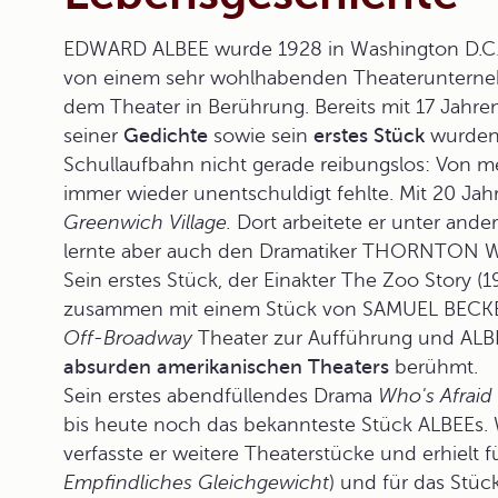
EDWARD ALBEE wurde 1928 in Washington D.C. 
von einem sehr wohlhabenden Theaterunterneh
dem Theater in Berührung. Bereits mit 17 Jahren 
seiner
Gedichte
sowie sein
erstes Stück
wurden v
Schullaufbahn nicht gerade reibungslos: Von 
immer wieder unentschuldigt fehlte. Mit 20 Ja
Greenwich Village.
Dort arbeitete er unter ande
lernte aber auch den Dramatiker THORNTON WI
Sein erstes Stück, der Einakter
The Zoo Story
(1
zusammen mit einem Stück von SAMUEL BECKETT
Off-Broadway
Theater zur Aufführung und ALBE
absurden amerikanischen Theaters
berühmt.
Sein erstes abendfüllendes Drama
Who's Afraid 
bis heute noch das bekannteste Stück ALBEEs.
verfasste er weitere Theaterstücke und erhielt 
Empfindliches Gleichgewicht
) und für das Stüc