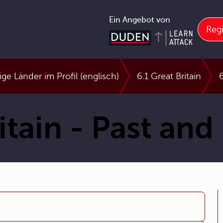
Ein Angebot von
Regi
ge Länder im Profil (englisch)
6.1 Great Britain
6
itain - Past and