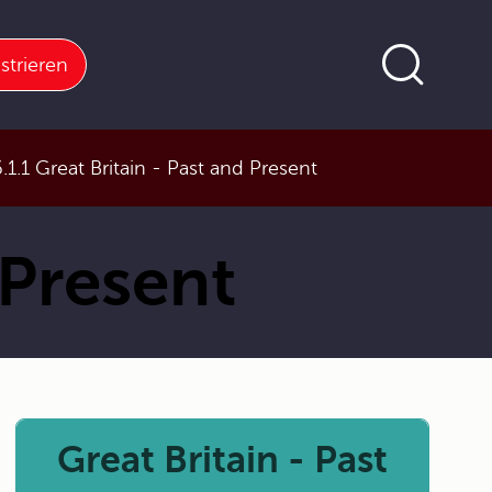
strieren
.1.1 Great Britain - Past and Present
 Present
Great Britain - Past