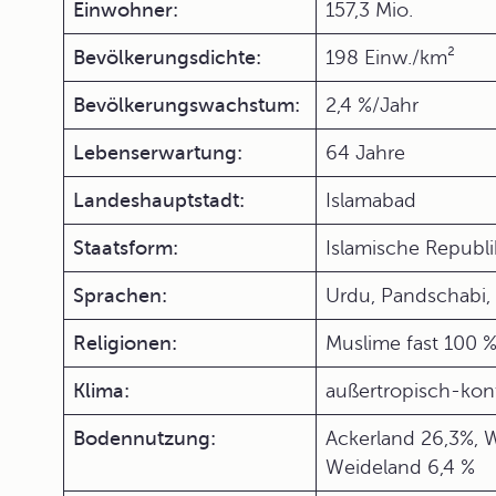
Einwohner:
157,3 Mio.
Bevölkerungsdichte:
198 Einw./km²
Bevölkerungswachstum:
2,4 %/Jahr
Lebenserwartung:
64 Jahre
Landeshauptstadt:
Islamabad
Staatsform:
Islamische Republi
Sprachen:
Urdu, Pandschabi, S
Religionen:
Muslime fast 100 %
Klima:
außertropisch-kon
Bodennutzung:
Ackerland 26,3%, W
Weideland 6,4 %