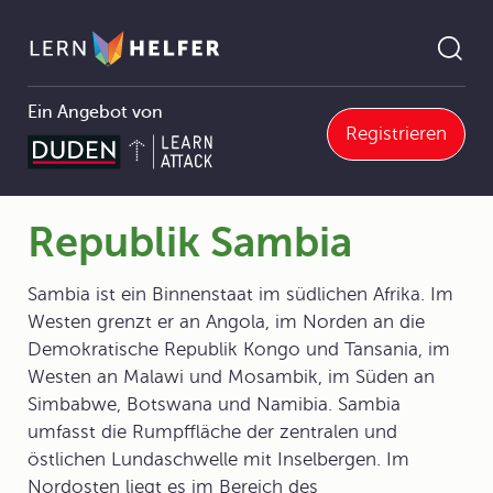
Ein Angebot von
Registrieren
fie
7 Regionen
7.1 Die Erdteile und ihre Länder
7.1.4 Afrika
Republik Sambia
Pfadnavigation
Republik Sambia
Sambia ist ein Binnenstaat im südlichen Afrika. Im
Westen grenzt er an Angola, im Norden an die
Demokratische Republik Kongo und Tansania, im
Westen an Malawi und Mosambik, im Süden an
Simbabwe, Botswana und Namibia. Sambia
umfasst die Rumpffläche der zentralen und
östlichen Lundaschwelle mit Inselbergen. Im
Nordosten liegt es im Bereich des