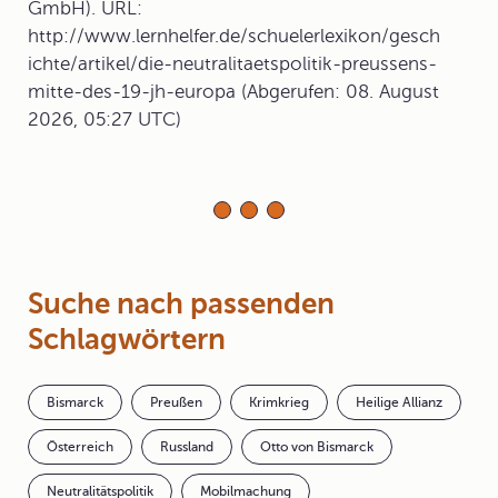
GmbH). URL:
http://www.lernhelfer.de/schuelerlexikon/gesch
ichte/artikel/die-neutralitaetspolitik-preussens-
mitte-des-19-jh-europa (Abgerufen: 08. August
2026, 05:27 UTC)
Suche nach passenden
Schlagwörtern
Bismarck
Preußen
Krimkrieg
Heilige Allianz
Österreich
Russland
Otto von Bismarck
Neutralitätspolitik
Mobilmachung