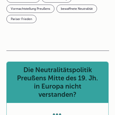
Vormachtstellung Preußens
bewaffnete Neutralität
Pariser Frieden
Die Neutralitätspolitik
Preußens Mitte des 19. Jh.
in Europa nicht
verstanden?