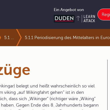
Ein Angebot von
Regi
5.1 Das Mittelalter als geschichtliche Epoche
5.1.1 Periodisierung des Mittelalters in Eur
züge
 vikingar) belegt und heißt wahrscheinlich so viel
 viking „auf Wikingfahrt gehen“ ist in den
ich, dass sich „Wikinger“ (richtiger wäre „Wiking“
nt haben. Gegen Ende des 8. Jahrhunderts begann