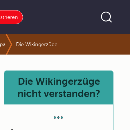
strieren
opa
Die Wikingerzüge
Die Wikingerzüge
nicht verstanden?