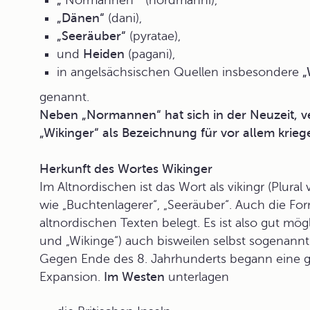
„
Normannen
“
(nordmanni),
„Dänen“
(dani),
„Seeräuber“
(pyratae),
und
Heiden
(pagani),
in angelsächsischen Quellen insbesondere
„
genannt.
Neben „Normannen“ hat sich in der Neuzeit, ve
„Wikinger“ als Bezeichnung für vor allem krieg
Herkunft des Wortes Wikinger
Im Altnordischen ist das Wort als vikingr (Plural
wie „Buchtenlagerer“, „Seeräuber“. Auch die Form
altnordischen Texten belegt. Es ist also gut mögl
und „Wikinge“) auch bisweilen selbst sogenann
Gegen Ende des 8. Jahrhunderts begann eine 
Expansion
.
Im Westen
unterlagen