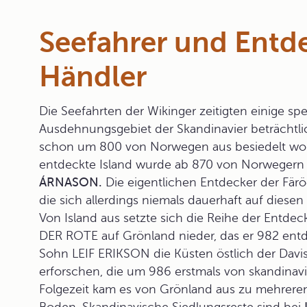
Seefahrer und Entd
Händler
Die
Seefahrten der Wikinger
zeitigten einige sp
Ausdehnungsgebiet der Skandinavier beträchtli
schon um 800 von Norwegen aus besiedelt worde
entdeckte Island wurde ab 870 von Norwegern bes
ÁRNASON.
Die eigentlichen Entdecker der Fär
die sich allerdings niemals dauerhaft auf diesen
Von Island aus setzte sich die Reihe der Entdec
DER ROTE
auf Grönland nieder, das er 982 ent
Sohn
LEIF ERIKSON
die Küsten östlich der Dav
erforschen, die um 986 erstmals von skandinav
Folgezeit kam es von Grönland aus zu mehrere