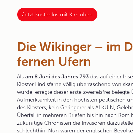
Jetzt kostenlos mit Kim üben
Die Wikinger – im 
fernen Ufern
Als
am 8.Juni des Jahres 793
das auf einer Ins
Kloster Lindisfarne
völlig überraschend von ska
wurde, erregte dieser erste zweifelsfrei belegte
Aufmerksamkeit in den höchsten politischen un
des Klosters, kein Geringerer als ALKUIN, Ge
Überfall in mehreren Briefen bis hin nach Rom
zukünftige Chronisten die Invasoren darzustelle
schlechthin. Nun waren der englischen Bevölke