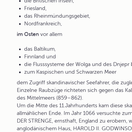
die Britischen Inseln,
Friesland,
das Rheinmündungsgebiet,
Nordfrankreich,
im Osten
vor allem
das Baltikum,
Finnland und
die Flusssysteme der Wolga und des Dnjepr b
zum Kaspischen und Schwarzen Meer
dem Zugriff skandinavischer Seefahrer, die zugle
Einzelne Raubzüge richteten sich gegen das Kal
des Mittelmeers (859–862).
Um die Mitte des 11.Jahrhunderts kam diese s
allmählichen Ende. Im Jahr 1066 versuchte zum 
DER STRENGE, ernsthaft, England zu erobern, 
anglodänischem Haus, HAROLD II. GODWINSON, 