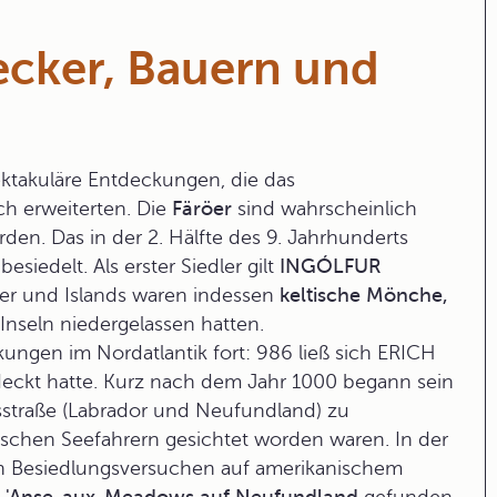
ecker, Bauern und
ektakuläre Entdeckungen, die das
ch erweiterten. Die
Färöer
sind wahrscheinlich
n. Das in der 2. Hälfte des 9. Jahrhunderts
iedelt. Als erster Siedler gilt
INGÓLFUR
öer und Islands waren indessen
keltische Mönche,
 Inseln niedergelassen hatten.
kungen im Nordatlantik fort: 986 ließ sich
ERICH
deckt hatte. Kurz nach dem Jahr 1000 begann sein
isstraße (Labrador und Neufundland) zu
ischen Seefahrern gesichtet worden waren. In der
n Besiedlungsversuchen auf amerikanischem