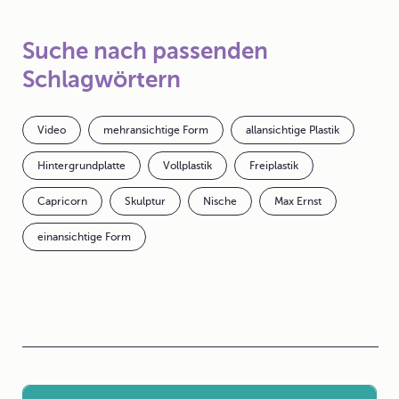
Suche nach passenden
Schlagwörtern
Video
mehransichtige Form
allansichtige Plastik
Hintergrundplatte
Vollplastik
Freiplastik
Capricorn
Skulptur
Nische
Max Ernst
einansichtige Form