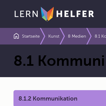
Startseite
Kunst
8 Medien
8.1 K
Pfadnavigation
8.1 Kommuni
8.1.2 Kommunikation