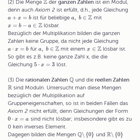
Z
(2) Die Menge
der
ganzen Zahlen
ist ein Modul,
denn auch
Axiom 2
ist erfüllt, d.h., jede Gleichung
Z
+
=
,
∈
ist für beliebige
mit
a
x
b
a
b
Z
=
−
∈
lösbar.
x
b
a
Bezüglich der Multiplikation bilden die ganzen
Zahlen keine Gruppe, da nicht jede Gleichung
Z
Z
⋅
=
,
∈
∈
für
mit einem
lösbar ist.
a
x
b
a
b
x
So gibt es z.B. keine ganze Zahl x, die die
5
⋅
=
3
Gleichung
löst.
x
Q
(3) Die
rationalen Zahlen
und die
reellen Zahlen
R
sind Moduln. Untersucht man diese Mengen
bezüglich der Multiplikation auf
Gruppeneigenschaften, so ist in beiden Fällen das
Axiom 2
nicht erfüllt, denn Gleichungen der Form
0
⋅
=
sind nicht lösbar; insbesondere gibt es zu
x
a
0 kein inverses Element.
Q
R
\
{
0
}
\
{
0
}
Dagegen bilden die Mengen
und