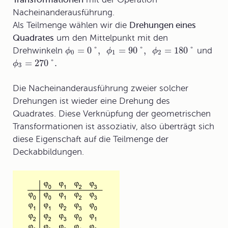
Nacheinanderausführung.
Als Teilmenge wählen wir die
Drehungen eines
Quadrates
um den Mittelpunkt mit den
=
0
°
,
=
90
°
,
=
180
°
Drehwinkeln
und
ϕ
ϕ
ϕ
0
1
2
=
270
°
.
ϕ
3
Die Nacheinanderausführung zweier solcher
Drehungen ist wieder eine Drehung des
Quadrates. Diese Verknüpfung der geometrischen
Transformationen ist assoziativ, also überträgt sich
diese Eigenschaft auf die Teilmenge der
Deckabbildungen.