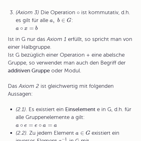
∘
(Axiom 3)
Die Operation
ist kommutativ, d.h.
,
∈
es gilt für alle
:
a
b
G
∘
=
a
x
b
Ist in G nur das
Axiom 1
erfüllt, so spricht man von
einer
Halbgruppe.
Ist G bezüglich einer Operation + eine abelsche
Gruppe, so verwendet man auch den Begriff der
additiven Gruppe
oder
Modul.
Das
Axiom 2
ist gleichwertig mit folgenden
Aussagen:
(2.1)
. Es existiert ein
Einselement
e in G, d.h. für
alle Gruppenelemente a gilt:
∘
=
∘
=
a
e
e
a
a
∈
(2.2).
Zu jedem Element
existiert ein
a
G
−
1
inverses Element
in G mit