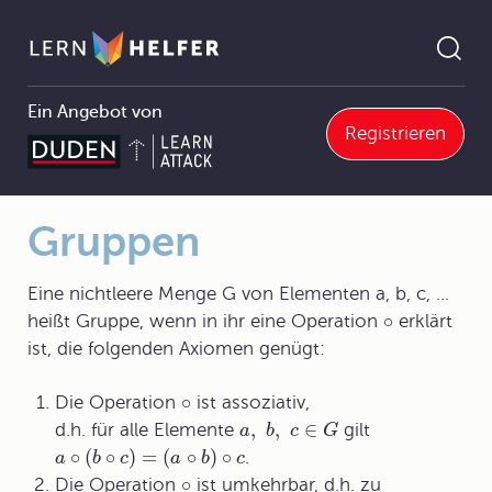
Ein Angebot von
Registrieren
Mathematik Abitur
1 Denk- und Arbeitsweisen der Mathematik
1.2 Grundbegriffe der Mathematik
1.2.1 Mengen
Gruppen
Pfadnavigation
Gruppen
Eine nichtleere Menge G von Elementen a, b, c, ...
∘
heißt Gruppe, wenn in ihr eine Operation
erklärt
ist, die folgenden Axiomen genügt:
∘
Die Operation
ist assoziativ,
,
,
∈
d.h. für alle Elemente
gilt
a
b
c
G
∘
(
∘
)
=
(
∘
)
∘
.
a
b
c
a
b
c
∘
Die Operation
ist umkehrbar, d.h. zu