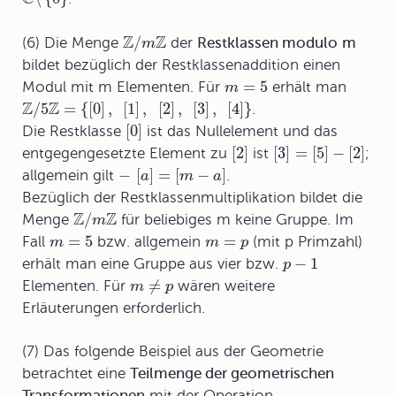
Z
Z
/
(6) Die Menge
der
Restklassen modulo
m
m
bildet bezüglich der Restklassenaddition einen
=
5
Modul mit m Elementen. Für
erhält man
m
Z
Z
/
5
=
{
[
0
]
,
[
1
]
,
[
2
]
,
[
3
]
,
[
4
]
}
.
[
0
]
Die Restklasse
ist das Nullelement und das
[
2
]
[
3
]
=
[
5
]
−
[
2
]
entgegengesetzte Element zu
ist
;
−
[
]
=
[
−
]
allgemein gilt
.
a
m
a
Bezüglich der Restklassenmultiplikation bildet die
Z
Z
/
Menge
für beliebiges m keine Gruppe. Im
m
=
5
=
Fall
bzw. allgemein
(mit p Primzahl)
m
m
p
−
1
erhält man eine Gruppe aus vier bzw.
p
≠
Elementen. Für
wären weitere
m
p
Erläuterungen erforderlich.
(7) Das folgende Beispiel aus der Geometrie
betrachtet eine
Teilmenge der geometrischen
Transformationen
mit der Operation