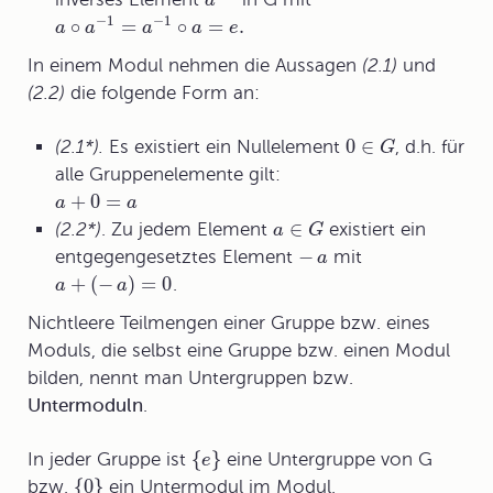
a
−
1
−
1
∘
=
∘
=
.
a
a
a
a
e
In einem Modul nehmen die Aussagen
(2.1)
und
(2.2)
die folgende Form an:
0
∈
(2.1*).
Es existiert ein
Nullelement
, d.h. für
G
alle Gruppenelemente gilt:
+
0
=
a
a
∈
(2.2*)
. Zu jedem Element
existiert ein
a
G
−
entgegengesetztes Element
mit
a
+
(
−
)
=
0
.
a
a
Nichtleere Teilmengen einer Gruppe bzw. eines
Moduls, die selbst eine Gruppe bzw. einen Modul
bilden, nennt man
Untergruppen
bzw.
Untermoduln
.
{
}
In jeder Gruppe ist
eine Untergruppe von G
e
{
0
}
bzw.
ein Untermodul im Modul.