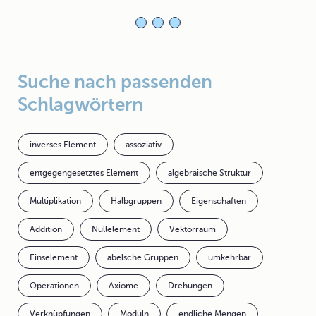
Suche nach passenden
Schlagwörtern
inverses Element
assoziativ
entgegengesetztes Element
algebraische Struktur
Multiplikation
Halbgruppen
Eigenschaften
Addition
Nullelement
Vektorraum
Einselement
abelsche Gruppen
umkehrbar
Operationen
Axiome
Drehungen
Verknüpfungen
Moduln
endliche Mengen