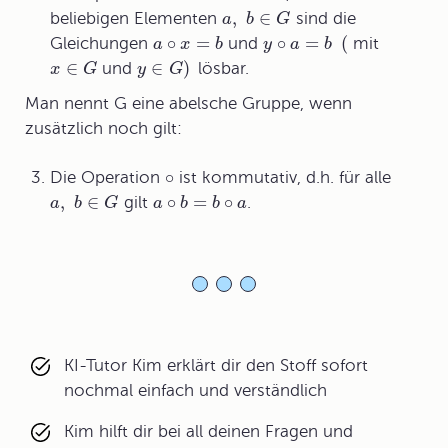
,
∈
beliebigen Elementen
sind die
a
b
G
∘
=
∘
=
(
Gleichungen
und
mit
a
x
b
y
a
b
∈
∈
)
und
lösbar.
x
G
y
G
Man nennt G eine abelsche Gruppe, wenn
zusätzlich noch gilt:
∘
Die Operation
ist kommutativ, d.h. für alle
,
∈
∘
=
∘
gilt
.
a
b
G
a
b
b
a
KI-Tutor Kim erklärt dir den Stoff sofort
nochmal einfach und verständlich
Kim hilft dir bei all deinen Fragen und