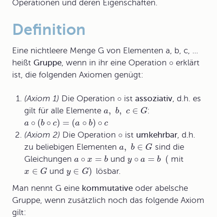
Operationen und deren Eigenschaften.
Definition
Eine nichtleere Menge G von Elementen a, b, c, ...
∘
heißt
Gruppe
, wenn in ihr eine Operation
erklärt
ist, die folgenden Axiomen genügt:
∘
(Axiom 1)
Die Operation
ist
assoziativ
, d.h. es
,
,
∈
gilt für alle Elemente
:
a
b
c
G
∘
(
∘
)
=
(
∘
)
∘
a
b
c
a
b
c
∘
(Axiom 2)
Die Operation
ist
umkehrbar
, d.h.
,
∈
zu beliebigen Elementen
sind die
a
b
G
∘
=
∘
=
(
Gleichungen
und
mit
a
x
b
y
a
b
∈
∈
)
und
lösbar.
x
G
y
G
Man nennt G eine
kommutative
oder
abelsche
Gruppe
, wenn zusätzlich noch das folgende Axiom
gilt: