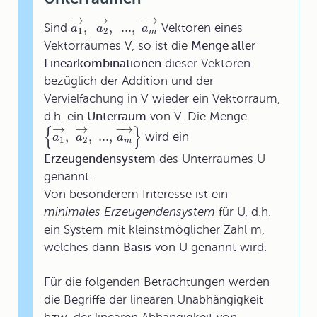
→
→
−
→
,
,
...,
Sind
Vektoren eines
a
a
a
1
2
m
Vektorraumes V, so ist die
Menge aller
Linearkombinationen
dieser Vektoren
bezüglich der Addition und der
Vervielfachung in V wieder ein Vektorraum,
d.h. ein
Unterraum
von V. Die Menge
→
→
−
→
{
}
,
,
...,
wird ein
a
a
a
1
2
m
Erzeugendensystem
des Unterraumes U
genannt.
Von besonderem Interesse ist ein
minimales Erzeugendensystem
für U, d.h.
ein System mit kleinstmöglicher Zahl m,
welches dann
Basis
von U genannt wird.
Für die folgenden Betrachtungen werden
die Begriffe der linearen Unabhängigkeit