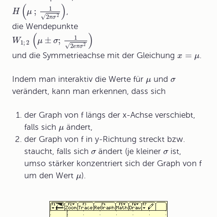
(
)
1
;
,
H
μ
√
2
2
π
σ
die Wendepunkte
(
)
1
±
;
W
μ
σ
1
;
2
√
2
2
e
π
σ
=
und die Symmetrieachse mit der Gleichung
.
x
μ
Indem man interaktiv die Werte für
und
μ
σ
verändert, kann man erkennen, dass sich
der Graph von f längs der x-Achse verschiebt,
falls sich
ändert,
μ
der Graph von f in y-Richtung streckt bzw.
staucht, falls sich
ändert (je kleiner
ist,
σ
σ
umso stärker konzentriert sich der Graph von f
um den Wert
).
μ