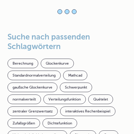
Suche nach passenden
Schlagwörtern
Berechnung
Glockenkurve
Standardnormalverteilung
Mathcad
gaußsche Glockenkurve
Schwerpunkt
normalverteilt
Verteilungsfunktion
Quételet
zentraler Grenzwertsatz
interaktives Rechenbeispiel
Zufallsgrößen
Dichtefunktion