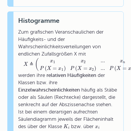
Histogramme
Zum grafischen Veranschaulichen der
Häufigkeits- und der
Wahrscheinlichkeitsverteilungen von
endlichen Zufallsgrößen X mit
...
(
x
x
x
1
2
n
≙
X
(
=
)
(
=
)
...
(
=
P
X
x
P
X
x
P
X
1
2
werden ihre
relativen Häufigkeiten
der
Klassen bzw. ihre
Einzelwahrscheinlichkeiten
häufig als Stäbe
oder als Säulen (Rechtecke) dargestellt, die
senkrecht auf der Abszissenachse stehen.
Ist bei einem derartigen aufrechten
Säulendiagramm
jeweils der Flächeninhalt
des über der Klasse
bzw. über
K
x
i
i