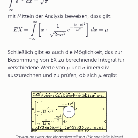
∫
=
√
e
d
x
π
−
∞
mit Mitteln der Analysis beweisen, dass gilt:
∞
2
1
(
−
)
[
]
x
μ
∫
−
=
⋅
=
E
X
x
e
d
x
μ
2
−
−
−
−
2
σ
√
2
2
π
σ
−
∞
Schließlich gibt es auch die Möglichkeit, das zur
Bestimmung von EX zu berechnende Integral für
verschiedene Werte von
und
interaktiv
μ
σ
auszurechnen und zu prüfen, ob sich
ergibt.
μ
Erwartungswert der Normalverteilung (für spezielle Werte)