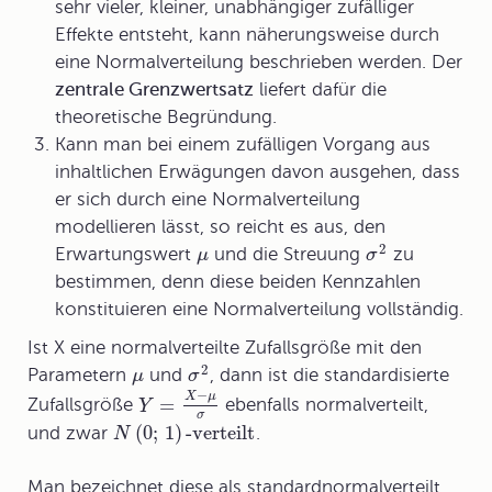
sehr vieler, kleiner, unabhängiger zufälliger
Effekte entsteht, kann näherungsweise durch
eine Normalverteilung beschrieben werden. Der
zentrale Grenzwertsatz
liefert dafür die
theoretische Begründung.
Kann man bei einem zufälligen Vorgang aus
inhaltlichen Erwägungen davon ausgehen, dass
er sich durch eine Normalverteilung
modellieren lässt, so reicht es aus, den
2
Erwartungswert
und die Streuung
zu
μ
σ
bestimmen, denn diese beiden Kennzahlen
konstituieren eine Normalverteilung vollständig.
Ist X eine normalverteilte Zufallsgröße mit den
2
Parametern
und
, dann ist die standardisierte
μ
σ
−
X
μ
=
Zufallsgröße
ebenfalls normalverteilt,
Y
σ
(
0
;
1
)
-verteilt
und zwar
.
N
Man bezeichnet diese als
standardnormalverteilt