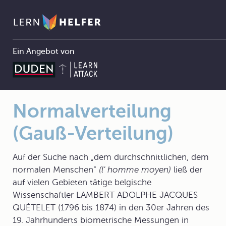
Ein Angebot von
13.5 Binomialverteilung
13.5.7 Normalverteilung
Normalverteilung (Gauß-Verteilung)
Pfadnavigation
Normalverteilung
(Gauß-Verteilung)
Auf der Suche nach „dem durchschnittlichen, dem
normalen Menschen“
(l' homme moyen)
ließ der
auf vielen Gebieten tätige belgische
Wissenschaftler LAMBERT ADOLPHE JACQUES
QUÉTELET (1796 bis 1874) in den 30er Jahren des
19. Jahrhunderts biometrische Messungen in