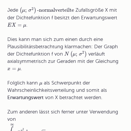
2
;
-normalverteilte
(
)
Jede
Zufallsgröße X mit
μ
σ
der Dichtefunktion f besitzt den
Erwartungswert
=
.
E
X
μ
Dies kann man sich zum einen durch eine
Plausibilitätsbetrachtung klarmachen: Der Graph
2
;
(
)
der Dichtefunktion f von
verläuft
N
μ
σ
axialsymmetrisch zur Geraden mit der Gleichung
=
.
x
μ
Folglich kann
als
Schwerpunkt der
μ
Wahrscheinlichkeitsverteilung
und somit als
Erwartungswert
von X betrachtet werden.
Zum anderen lässt sich ferner unter Verwendung
von
∞
−
−
2
−
x