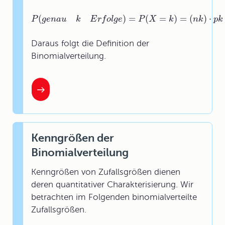
(
)
=
(
=
)
=
(
)
⋅
P
P
(
g
g
e
e
n
n
a
a
u
u
k
k
E
r
f
o
E
l
g
r
e
f
)
o
=
l
P
g
(
e
X
=
k
)
=
P
(
n
X
k
)
⋅
p
k
k
⋅
(
1
−
p
)
n
n
−
k
k
=:
p
B
k
n
Daraus folgt die Definition der
Binomialverteilung.
Kenngrößen der
Binomialverteilung
Kenngrößen von Zufallsgrößen dienen
deren quantitativer Charakterisierung. Wir
betrachten im Folgenden binomialverteilte
Zufallsgrößen.