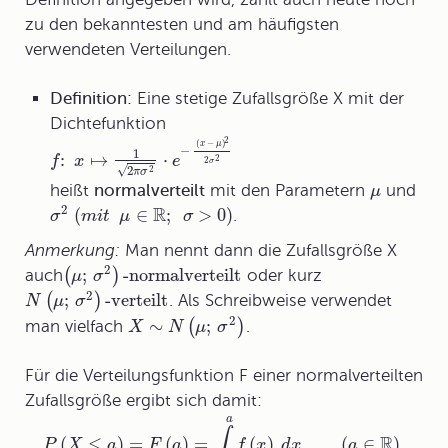
zu den bekanntesten und am häufigsten
verwendeten Verteilungen.
Definition:
Eine stetige Zufallsgröße X mit der
Dichtefunktion
2
(
−
)
x
μ
−
1
:
↦
⋅
f
x
e
2
2
σ
√
2
2
π
σ
heißt
normalverteilt
mit den Parametern
und
μ
2
R
(
∈
;
>
0
)
.
σ
m
i
t
μ
σ
Anmerkung:
Man nennt dann die Zufallsgröße X
2
;
-normalverteilt
(
)
auch
oder kurz
μ
σ
2
;
-verteilt
(
)
. Als Schreibweise verwendet
N
μ
σ
2
∼
;
(
)
man vielfach
.
X
N
μ
σ
Für die
Verteilungsfunktion
F einer normalverteilten
Zufallsgröße ergibt sich damit:
a
∫
R
(
≤
)
=
(
)
=
(
)
(
∈
)
P
X
a
F
a
f
x
d
x
a