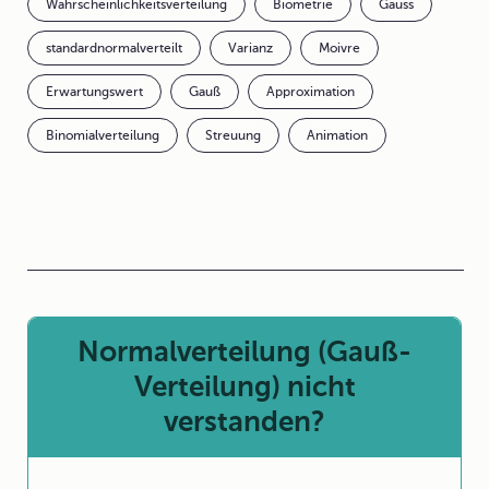
Wahrscheinlichkeitsverteilung
Biometrie
Gauss
standardnormalverteilt
Varianz
Moivre
Erwartungswert
Gauß
Approximation
Binomialverteilung
Streuung
Animation
Normalverteilung (Gauß-
Verteilung) nicht
verstanden?