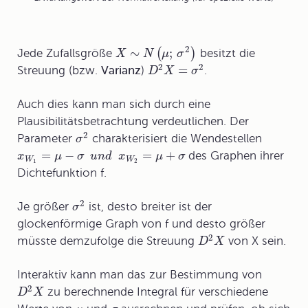
2
∼
;
(
)
Jede Zufallsgröße
besitzt die
X
N
μ
σ
2
2
=
Streuung
(bzw.
Varianz
)
.
D
X
σ
Auch dies kann man sich durch eine
Plausibilitätsbetrachtung verdeutlichen. Der
2
Parameter
charakterisiert die Wendestellen
σ
=
−
=
+
des Graphen ihrer
x
μ
σ
u
n
d
x
μ
σ
W
W
1
2
Dichtefunktion f.
2
Je größer
ist, desto breiter ist der
σ
glockenförmige Graph von f und desto größer
2
müsste demzufolge die Streuung
von X sein.
D
X
Interaktiv kann man das zur Bestimmung von
2
zu berechnende Integral für verschiedene
D
X