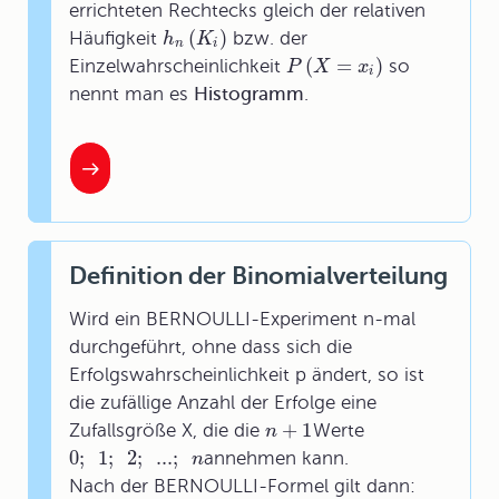
errichteten Rechtecks gleich der relativen
(
)
Häufigkeit
bzw. der
h
K
n
i
(
=
)
Einzelwahrscheinlichkeit
so
P
X
x
i
nennt man es
Histogramm
.
Definition der Binomialverteilung
Wird ein BERNOULLI-Experiment n-mal
durchgeführt, ohne dass sich die
Erfolgswahrscheinlichkeit p ändert, so ist
die zufällige Anzahl der Erfolge eine
+
1
Zufallsgröße X, die die
Werte
n
0
;
1
;
2
;
...
;
annehmen kann.
n
Nach der
BERNOULLI-Formel
gilt dann: