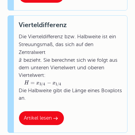
Vierteldifferenz
Die Vierteldifferenz bzw. Halbweite ist ein
Streuungsmaß, das sich auf den
Zentralwert
˜
bezieht. Sie berechnet sich wie folgt aus
x
dem unteren Viertelwert und oberen
Viertelwert:
=
−
H
x
x
3
/
4
1
/
4
Die Halbweite gibt die Länge eines Boxplots
an.
Artikel lesen