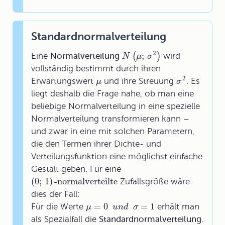
Standardnormalverteilung
2
;
(
)
Eine
Normalverteilung
wird
N
μ
σ
vollständig bestimmt durch ihren
2
Erwartungswert
und ihre Streuung
. Es
μ
σ
liegt deshalb die Frage nahe, ob man eine
beliebige Normalverteilung in eine spezielle
Normalverteilung transformieren kann –
und zwar in eine mit solchen Parametern,
die den Termen ihrer Dichte- und
Verteilungsfunktion eine möglichst einfache
Gestalt geben. Für eine
(
0
;
1
)
-normalverteilte
Zufallsgröße wäre
dies der Fall:
=
0
=
1
Für die Werte
erhält man
μ
u
n
d
σ
als Spezialfall die
Standardnormalverteilung
.