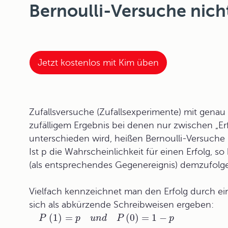
Bernoulli-Versuche nich
Jetzt kostenlos mit Kim üben
Zufallsversuche (Zufallsexperimente) mit genau
zufälligem Ergebnis bei denen nur zwischen „Erfo
unterschieden wird, heißen Bernoulli-Versuche 
Ist p die Wahrscheinlichkeit für einen Erfolg, so
(als entsprechendes Gegenereignis) demzufolge
Vielfach kennzeichnet man den Erfolg durch ein
sich als abkürzende Schreibweisen ergeben:
(
1
)
=
(
0
)
=
1
−
P
p
u
n
d
P
p