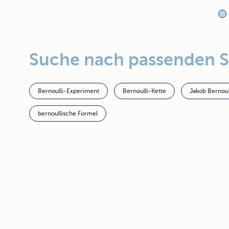
Suche nach passenden 
Bernoulli-Experiment
Bernoulli-Kette
Jakob Bernoul
bernoullische Formel