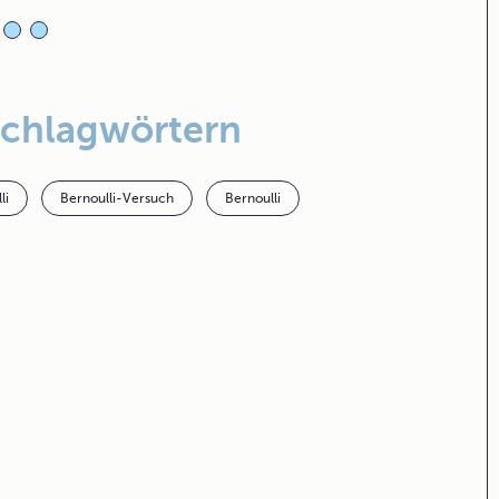
Schlagwörtern
li
Bernoulli-Versuch
Bernoulli