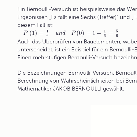
Ein
Bernoulli-Versuch
ist beispielsweise das We
Ergebnissen „Es fällt eine Sechs (Treffer)“ und „E
diesem Fall ist:
5
1
1
(
1
)
=
(
0
)
=
1
−
=
P
u
n
d
P
6
6
6
Auch das Überprüfen von Bauelementen, wobei m
unterscheidet, ist ein Beispiel für ein Bernoulli
Einen mehrstufigen Bernoulli-Versuch bezeichne
Die Bezeichnungen Bernoulli-Versuch, Bernoulli
Berechnung von Wahrscheinlichkeiten bei Ber
Mathematiker JAKOB BERNOULLI gewählt.