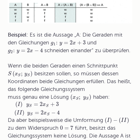
Beispiel:
Es ist die Aussage „A: Die Geraden mit
:
=
2
+
3
den Gleichungen
und
g
y
x
1
:
=
2
−
4
schneiden einander“ zu überprüfen.
g
y
x
2
Wenn die beiden Geraden einen Schnittpunkt
(
;
)
besitzen sollen, so müssen dessen
S
x
y
S
S
Koordinaten beide Gleichungen erfüllen. Das heißt,
das folgende Gleichungssystem
(
;
)
muss genau eine Lösung
haben:
x
y
S
S
(
)
=
2
+
3
I
y
x
S
S
(
)
=
2
−
4
I
I
y
x
S
S
(
)
−
(
)
Da aber beispielsweise die Umformung
I
I
I
0
=
7
zu dem Widerspruch
führt, besitzt das
Gleichungssystem keine Lösung. Die Aussage A ist