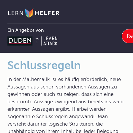
Ein Angebot von
Re
Mathematik
2 Grundbegriffe der Mathematik
2.1 Aussagen
2.1.6 Sätze und Beweise
Schlussregeln
Pfadnavigation
Schlussregeln
In der Mathematik ist es häufig erforderlich, neue
Aussagen aus schon vorhandenen Aussagen zu
gewinnen oder auch zu zeigen, dass sich eine
bestimmte Aussage zwingend aus bereits als wahr
erkannten Aussagen ergibt. Hierbei werden
sogenannte Schlussregeln angewandt. Man
versteht darunter logische Strukturen, die
unabhängig von ihrem Inhalt bei jeder Belegung