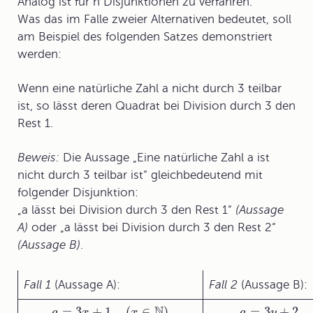
Analog ist für n Disjunktionen zu verfahren.
Was das im Falle zweier Alternativen bedeutet, soll
am Beispiel des folgenden Satzes demonstriert
werden:
Wenn eine natürliche Zahl a nicht durch 3 teilbar
ist, so lässt deren Quadrat bei Division durch 3 den
Rest 1.
Beweis:
Die Aussage „Eine natürliche Zahl a ist
nicht durch 3 teilbar ist“ gleichbedeutend mit
folgender Disjunktion:
„a lässt bei Division durch 3 den Rest 1“
(Aussage
A)
oder „a lässt bei Division durch 3 den Rest 2“
(Aussage B)
.
Fall 1
(Aussage A):
Fall 2
(Aussage B):
N
=
3
+
1
(
∈
)
=
3
+
2
a
x
x
a
y