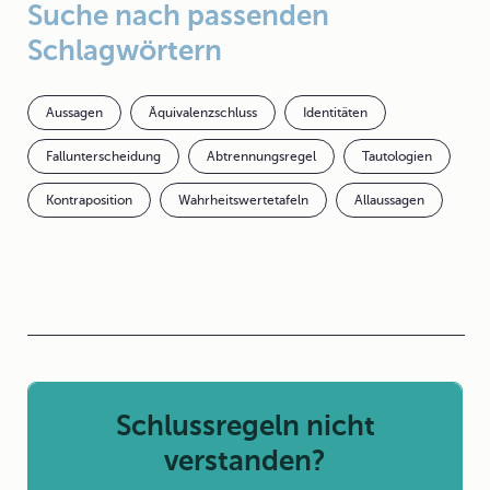
Suche nach passenden
Schlagwörtern
Aussagen
Äquivalenzschluss
Identitäten
Fallunterscheidung
Abtrennungsregel
Tautologien
Kontraposition
Wahrheitswertetafeln
Allaussagen
Schlussregeln nicht
verstanden?