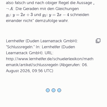
also falsch und nach obiger Regel die Aussage „
¬
: Die Geraden mit den Gleichungen
A
:
=
2
+
3
:
=
2
−
4
und
schneiden
g
y
x
g
y
x
1
2
einander nicht“ demzufolge wahr.
Lernhelfer (Duden Learnattack GmbH):
"Schlussregeln." In: Lernhelfer (Duden
Learnattack GmbH). URL:
http://www.lernhelfer.de/schuelerlexikon/math
ematik/artikel/schlussregeln (Abgerufen: 06.
August 2026, 09:56 UTC)