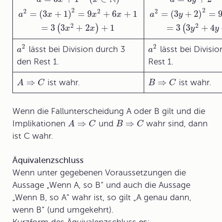
2
2
2
2
2
=
(
3
+
1
)
=
9
+
6
+
1
=
(
3
+
2
)
=
a
x
x
x
a
y
2
2
=
3
3
+
2
+
1
=
3
3
+
4
(
)
(
x
x
y
y
2
2
lässt bei Division durch 3
lässt bei Divisi
a
a
den Rest 1.
Rest 1.
⇒
⇒
ist wahr.
ist wahr.
A
C
B
C
Wenn die Fallunterscheidung A oder B gilt und die
⇒
⇒
Implikationen
und
wahr sind, dann
A
C
B
C
ist C wahr.
Äquivalenzschluss
Wenn unter gegebenen Voraussetzungen die
Aussage „Wenn A, so B“ und auch die Aussage
„Wenn B, so A“ wahr ist, so gilt „A genau dann,
wenn B“ (und umgekehrt).