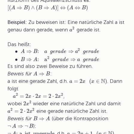
Kurzform des
Äquivalenzschluss
es:
[
(
⇒
)
∧
(
⇒
)
]
⇔
(
⇔
)
A
B
B
A
A
B
Beispiel:
Zu beweisen ist: Eine natürliche Zahl a ist
2
genau dann gerade, wenn
gerade ist.
a
Das heißt:
2
∙
⇒
:
⇒
A
B
a
g
e
r
a
d
e
a
g
e
r
a
d
e
2
∙
⇒
:
a
⇒
B
A
g
e
r
a
d
e
a
g
e
r
a
d
e
Es sind also zwei Beweise zu führen.
⇒
Beweis für
:
A
B
N
=
2
(
∈
)
a ist eine gerade Zahl, d.h.
. Dann
a
x
x
folgt
2
2
=
2
⋅
2
=
2
⋅
2
,
a
x
x
x
2
2
wobei
wieder eine natürliche Zahl und damit
x
2
2
=
2
⋅
2
eine gerade natürliche Zahl ist.
a
x
⇒
Beweis für
(über die Kontraposition
B
A
¬
⇒
¬
):
A
B
N
¬
:
a
ist
ungerade
=
2
+
1
(
∈
)
, d.h.
.
A
a
n
n