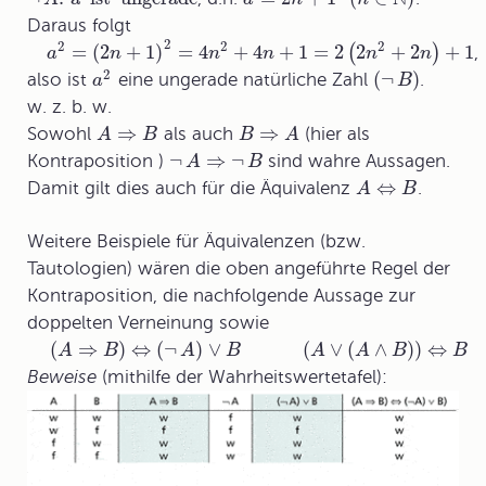
Daraus folgt
2
2
2
2
=
(
2
+
1
)
=
4
+
4
+
1
=
2
2
+
2
+
1
(
)
,
a
n
n
n
n
n
2
(
¬
)
also ist
eine ungerade natürliche Zahl
.
a
B
w. z. b. w.
⇒
⇒
Sowohl
als auch
(hier als
A
B
B
A
¬
⇒
¬
Kontraposition )
sind wahre Aussagen.
A
B
⇔
Damit gilt dies auch für die Äquivalenz
.
A
B
Weitere Beispiele für Äquivalenzen (bzw.
Tautologien) wären die oben angeführte Regel der
Kontraposition, die nachfolgende Aussage zur
doppelten Verneinung sowie
(
⇒
)
⇔
(
¬
)
∨
(
∨
(
∧
)
)
⇔
A
B
A
B
A
A
B
B
Beweise
(mithilfe der Wahrheitswertetafel):