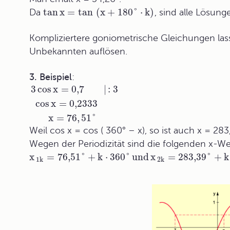
tan
x
=
tan
(
x
+
180
°
⋅
k
)
Da
, sind alle Lösun
Kompliziertere goniometrische Gleichungen lass
Unbekannten auflösen.
3. Beispiel
:
3
cos
x
=
0
,7
|
: 3
cos
x
=
0,2333
x
=
76
,
51°
Weil cos x = cos ( 360° – x), so ist auch x = 28
Wegen der Periodizität sind die folgenden x-W
x
=
76
,51°
+
k
⋅
360°
und
x
=
283
,39°
+
k
1k
2k