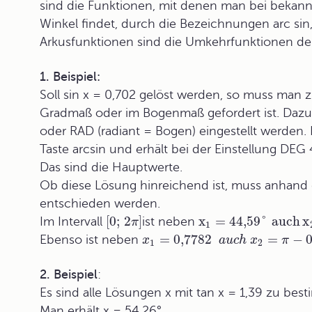
sind die Funktionen, mit denen man bei bekan
Winkel findet, durch die Bezeichnungen arc sin
Arkusfunktionen
sind die
Umkehrfunktionen
der
1. Beispiel:
Soll sin x = 0,702 gelöst werden, so muss man 
Gradmaß oder im Bogenmaß gefordert ist. Dazu
oder RAD (radiant = Bogen) eingestellt werden.
Taste arcsin und erhält bei der Einstellung DEG
Das sind die Hauptwerte.
Ob diese Lösung hinreichend ist, muss anhand 
entschieden werden.
[
0
;
2
]
x
=
44
,59
°
auch
x
Im Intervall
ist neben
π
1
=
0,7782
=
−
Ebenso ist neben
x
a
u
c
h
x
π
1
2
2. Beispiel
:
Es sind alle Lösungen x mit tan x = 1,39 zu bes
Man erhält x = 54,26°.