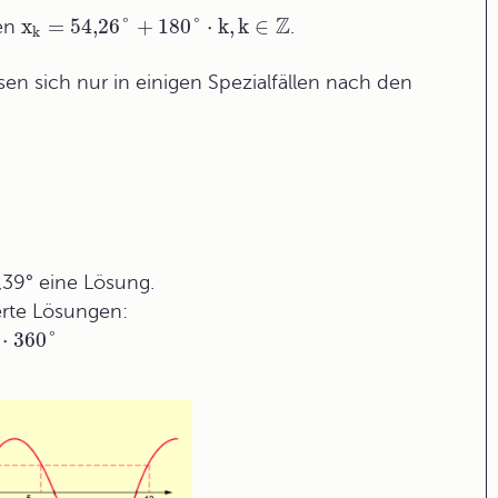
Z
x
=
54,26
°
+
180
°
⋅
k
,
k
∈
gen
.
k
en sich nur in einigen Spezialfällen nach den
3,39° eine Lösung.
erte Lösungen:
⋅
360°