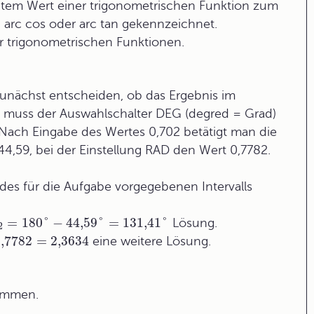
ntem Wert einer trigonometrischen Funktion zum
, arc cos oder arc tan gekennzeichnet.
 trigonometrischen Funktionen.
zunächst entscheiden, ob das Ergebnis im
 muss der Auswahlschalter DEG (degred = Grad)
 Nach Eingabe des Wertes 0,702 betätigt man die
 44,59, bei der Einstellung RAD den Wert 0,7782.
des für die Aufgabe vorgegebenen Intervalls
=
180
°
−
44
,59
°
=
131
,41
°
Lösung.
2
0,7782
=
2,3634
eine weitere Lösung.
timmen.