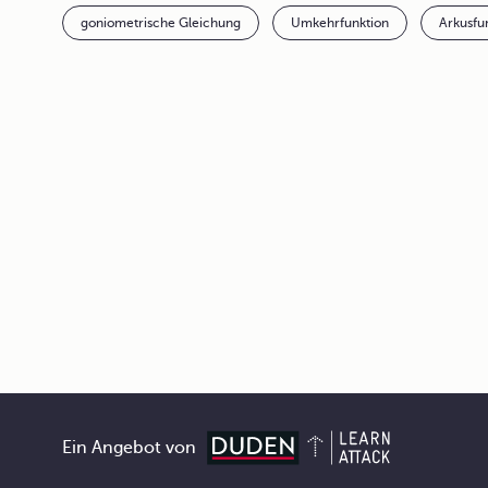
goniometrische Gleichung
Umkehrfunktion
Arkusfu
Ein Angebot von