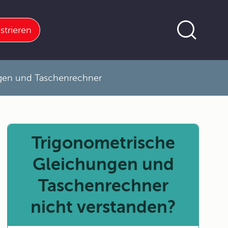
strieren
gen und Taschenrechner
Trigonometrische
Gleichungen und
Taschenrechner
nicht verstanden?