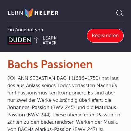
Ein Angebot von
Registrieren
k
5 Gattungsgeschichte
5.1 Vokalmusik
5.1.5 Passion, Oratorium, Kantate
Bachs Passionen
Pfadnavigation
Bachs Passionen
JOHANN SEBASTIAN BACH (1686–1750) hat laut
des aus Anlass seines Todes verfassten Nachrufs
fünf Passionsmusiken komponiert. Es sind aber
nur zwei der Werke vollständig überliefert: die
Johannes-Passion
(BWV 245) und die
Matthäus-
Passion
(BWV 244). Diese überlieferten Passionen
zählen zu den bedeutendsten Werken der Musik.
Von BACHs
Markus-Passion
(BWV 247) ist