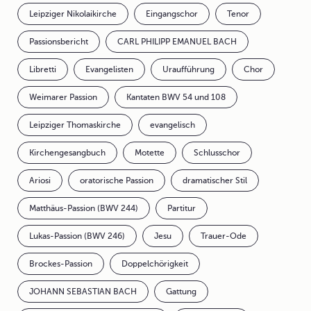
Leipziger Nikolaikirche
Eingangschor
Tenor
Passionsbericht
CARL PHILIPP EMANUEL BACH
Libretti
Evangelisten
Uraufführung
Chor
Weimarer Passion
Kantaten BWV 54 und 108
Leipziger Thomaskirche
evangelisch
Kirchengesangbuch
Motette
Schlusschor
Ariosi
oratorische Passion
dramatischer Stil
Matthäus-Passion (BWV 244)
Partitur
Lukas-Passion (BWV 246)
Jesu
Trauer-Ode
Brockes-Passion
Doppelchörigkeit
JOHANN SEBASTIAN BACH
Gattung