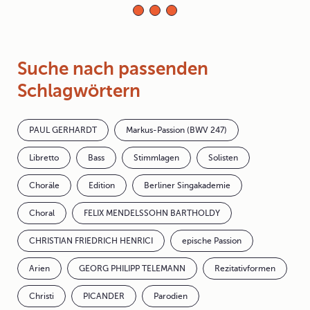
Suche nach passenden
Schlagwörtern
PAUL GERHARDT
Markus-Passion (BWV 247)
Libretto
Bass
Stimmlagen
Solisten
Choräle
Edition
Berliner Singakademie
Choral
FELIX MENDELSSOHN BARTHOLDY
CHRISTIAN FRIEDRICH HENRICI
epische Passion
Arien
GEORG PHILIPP TELEMANN
Rezitativformen
Christi
PICANDER
Parodien