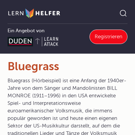
Ein Angebot von
Registrieren
Musik
6 Populäre Musik
6.2 Rockmusik
6.2.1 Wurzeln der Rockmusik
Bluegrass
Pfadnavigation
Bluegrass
Bluegrass (Hörbeispiel) ist eine Anfang der 1940er-
Jahre von dem Sänger und Mandolinisten BILL
MONROE (1911–1996) in den USA entwickelte
Spiel- und Interpretationsweise
euroamerikanischer Volksmusik, die immens
populär geworden ist und heute einen eigenen
Sektor der US-Musikkultur darstellt, auf dem die
traditionellen Lieder und Tänze der Volksmusik