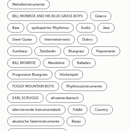
Melodieinstrumente
BILL MONROE AND HIS BLUE GRASS BOYS
Gitarre
Bass
synkopierter Rhythmus
Audio
Jazz
Steel-Guitar
Internetverweis
Dobro
Autoharp
Tanzlieder
Bluegrass
Popvariante
BILL MONROE
Mandoline
Balladen
Progressive Bluegrass
Hörbeispiel
FOGGY MOUNTAIN BOYS
Rhythmusinstrumente
EARL SCRUGGS
afroamerikanisch
alternierende Instrumentalsoli
Fiddle
Country
akustische Saiteninstrumente
Banjo