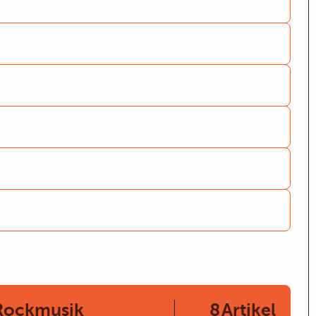
 Rockmusik
8
Artikel