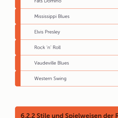
Fats Domino
Mississippi Blues
Elvis Presley
Rock ‘n’ Roll
Vaudeville Blues
Western Swing
6.2.2 Stile und Spielweisen der