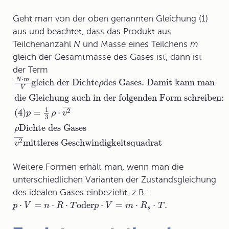
Geht man von der oben genannten Gleichung (1)
aus und beachtet, dass das Produkt aus
Teilchenanzahl
N
und Masse eines Teilchens
m
gleich der Gesamtmasse des Gases ist, dann ist
der Term
⋅
gleich der Dichte
des Gases
. Damit kann man
N
m
ρ
V
die Gleichung auch in der folgenden Form schreiben:
¯
¯
¯
1
2
(4)
=
⋅
p
ρ
v
3
Dichte des Gases
ρ
¯
¯
¯
2
mittleres Geschwindigkeitsquadrat
v
Weitere Formen erhält man, wenn man die
unterschiedlichen Varianten der
Zustandsgleichung
des idealen Gases
einbezieht, z.B.:
⋅
=
⋅
⋅
oder
⋅
=
⋅
⋅
.
p
V
n
R
T
p
V
m
R
T
s