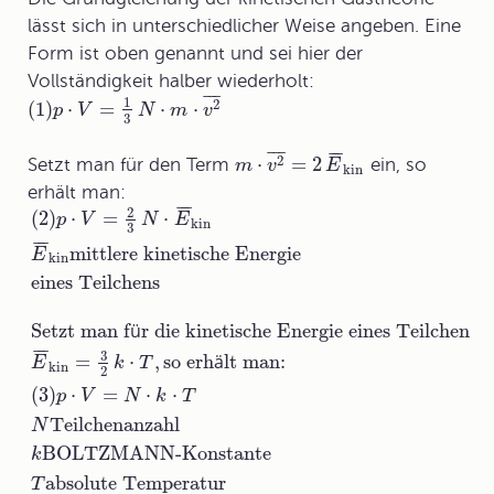
lässt sich in unterschiedlicher Weise angeben. Eine
Form ist oben genannt und sei hier der
Vollständigkeit halber wiederholt:
¯
¯
¯
1
2
(
1
)
⋅
=
⋅
⋅
p
V
N
m
v
3
¯
¯
¯
¯
¯
¯
2
⋅
=
2
Setzt man für den Term
ein, so
m
v
E
kin
erhält man:
¯
¯
¯
2
(
2
)
⋅
=
⋅
p
V
N
E
kin
3
¯
¯
¯
mittlere kinetische Energie
E
kin
eines Teilchens
Setzt man f
ü
r die kinetische Energie eines Teilchen
¯
¯
¯
3
=
⋅
,
so erh
ä
lt man:
E
k
T
kin
2
(3)
⋅
=
⋅
⋅
p
V
N
k
T
Teilchenanzahl
N
BOLTZMANN-Konstante
k
absolute Temperatur
T