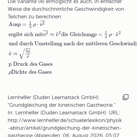
Die Variante (4) ermöglicht es auch, in einfacher
Weise die
durchschnittliche Geschwindigkeit von
Teilchen
zu berechnen:
¯
¯
¯
1
2
Aus
=
⋅
p
ρ
v
3
¯
¯
¯
1
2
2
¯
¯
2
ergibt sich mit
≈
die Gleichung
=
⋅
v
v
p
ρ
v
3
und durch Umstellung nach der mittleren Geschwindi
−
−
−
√
3
p
¯
≈
v
ρ
p Druck des Gases
Dichte des Gases
ρ
Lernhelfer (Duden Learnattack GmbH):
"Grundgleichung der kinetischen Gastheorie."
In: Lernhelfer (Duden Learnattack GmbH). URL:
http://www.lernhelfer.de/schuelerlexikon/physik
-abitur/artikel/grundgleichung-der-kinetischen-
gastheorie (Abgerufen: 06. August 2026, 05:07