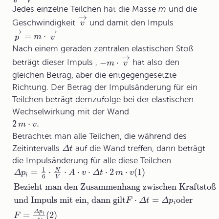
6
V
Jedes einzelne Teilchen hat die Masse
m
und die
→
Geschwindigkeit
und damit den Impuls
v
→
→
=
⋅
p
m
v
Nach einem geraden zentralen elastischen Stoß
→
−
⋅
beträgt dieser Impuls ,
hat also den
m
v
gleichen Betrag, aber die entgegengesetzte
Richtung. Der Betrag der Impulsänderung für ein
Teilchen beträgt demzufolge bei der elastischen
Wechselwirkung mit der Wand
2
⋅
.
m
v
Betrachtet man alle Teilchen, die während des
Zeitintervalls
auf die Wand treffen, dann beträgt
Δ
t
die Impulsänderung für alle diese Teilchen
1
=
⋅
⋅
⋅
⋅
⋅
2
⋅
(1)
N
Δ
p
A
v
Δ
t
m
v
i
6
V
Bezieht man den Zusammenhang zwischen Kraftsto
ß
und Impuls mit ein
, dann gilt
⋅
=
oder
F
Δ
t
Δ
p
i
Δ
p
=
(2)
i
F