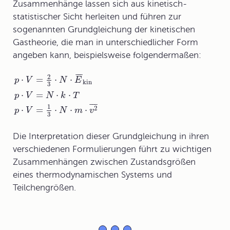
Zusammenhänge lassen sich aus kinetisch-
statistischer Sicht herleiten und führen zur
sogenannten Grundgleichung der kinetischen
Gastheorie, die man in unterschiedlicher Form
angeben kann, beispielsweise folgendermaßen:
¯
¯
¯
2
⋅
=
⋅
⋅
p
V
N
E
kin
3
⋅
=
⋅
⋅
p
V
N
k
T
¯
¯
¯
1
2
⋅
=
⋅
⋅
⋅
p
V
N
m
v
3
Die Interpretation dieser Grundgleichung in ihren
verschiedenen Formulierungen führt zu wichtigen
Zusammenhängen zwischen Zustandsgrößen
eines thermodynamischen Systems und
Teilchengrößen.