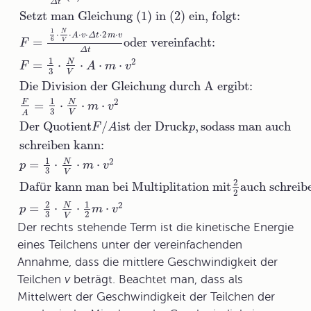
Δ
t
Setzt man Gleichung (1) in (2) ein
, folgt:
1
N
⋅
⋅
⋅
⋅
⋅
2
⋅
A
v
Δ
t
m
v
=
oder vereinfacht:
6
V
F
Δ
t
1
2
=
⋅
⋅
⋅
⋅
N
F
A
m
v
3
V
Die Division der Gleichung durch A ergibt:
1
2
=
⋅
⋅
⋅
F
N
m
v
3
V
A
Der Quotient
/
ist der Druck
,
sodass man auch
F
A
p
schreiben kann:
1
2
=
⋅
⋅
⋅
N
p
m
v
3
V
2
Daf
ü
r kann man bei Multiplitation mit
auch schreib
2
2
1
2
=
⋅
⋅
⋅
N
p
m
v
3
2
V
Der rechts stehende Term ist die kinetische Energie
eines Teilchens unter der vereinfachenden
Annahme, dass die mittlere Geschwindigkeit der
Teilchen
v
beträgt. Beachtet man, dass als
Mittelwert der Geschwindigkeit der Teilchen der