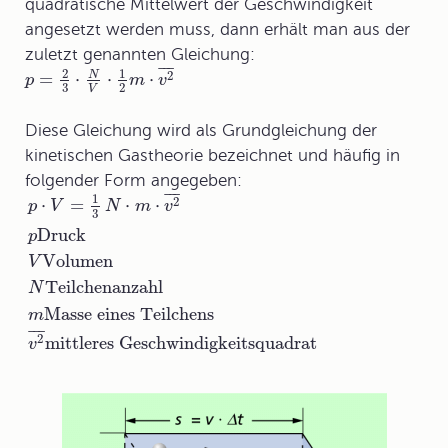
quadratische Mittelwert der Geschwindigkeit
angesetzt werden muss, dann erhält man aus der
zuletzt genannten Gleichung:
¯
¯
¯
2
1
2
=
⋅
⋅
⋅
N
p
m
v
3
2
V
Diese Gleichung wird als Grundgleichung der
kinetischen Gastheorie bezeichnet und häufig in
folgender Form angegeben:
¯
¯
¯
1
2
⋅
=
⋅
⋅
p
V
N
m
v
3
Druck
p
Volumen
V
Teilchenanzahl
N
Masse eines Teilchens
m
¯
¯
¯
2
mittleres Geschwindigkeitsquadrat
v