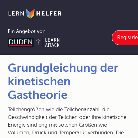
Ein Angebot von
Registri
3.3.2 Kinetische Gastheorie
Grundgleichung der kinetischen Gastheorie
Pfadnavigation
Grundgleichung der
kinetischen
Gastheorie
Teilchengrößen wie die Teilchenanzahl, die
Geschwindigkeit der Teilchen oder ihre kinetische
Energie sind eng mit solchen Größen wie
Volumen, Druck und Temperatur verbunden. Die