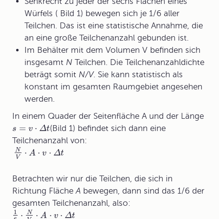
Senkrecht zu jeder der sechs Flächen eines
Würfels ( Bild 1) bewegen sich je 1/6 aller
Teilchen. Das ist eine statistische Annahme, die
an eine große Teilchenanzahl gebunden ist.
Im Behälter mit dem Volumen V befinden sich
insgesamt
N
Teilchen. Die
Teilchenanzahldichte
beträgt somit
N/V
. Sie kann statistisch als
konstant im gesamten Raumgebiet angesehen
werden.
In einem Quader der Seitenfläche A und der Länge
=
⋅
(Bild 1) befindet sich dann eine
s
v
Δ
t
Teilchenanzahl von:
⋅
⋅
⋅
N
A
v
Δ
t
V
Betrachten wir nur die Teilchen, die sich in
Richtung Fläche
A
bewegen, dann sind das 1/6 der
gesamten Teilchenanzahl, also:
1
⋅
⋅
⋅
⋅
N
A
v
Δ
t