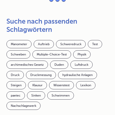
Suche nach passenden
Schlagwörtern
Manometer
Auftrieb
Schweredruck
Test
Schweben
Multiple-Choice-Test
Physik
archimedisches Gesetz
Duden
Luftdruck
Druck
Druckmessung
hydraulische Anlagen
Steigen
Klausur
Wissenstest
Lexikon
paetec
Sinken
Schwimmen
Nachschlagewerk