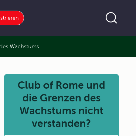
strieren
 des Wachstums
Club of Rome und
die Grenzen des
Wachstums nicht
verstanden?