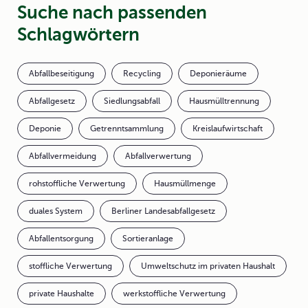
Suche nach passenden
Schlagwörtern
Abfallbeseitigung
Recycling
Deponieräume
Abfallgesetz
Siedlungsabfall
Hausmülltrennung
Deponie
Getrenntsammlung
Kreislaufwirtschaft
Abfallvermeidung
Abfallverwertung
rohstoffliche Verwertung
Hausmüllmenge
duales System
Berliner Landesabfallgesetz
Abfallentsorgung
Sortieranlage
stoffliche Verwertung
Umweltschutz im privaten Haushalt
private Haushalte
werkstoffliche Verwertung