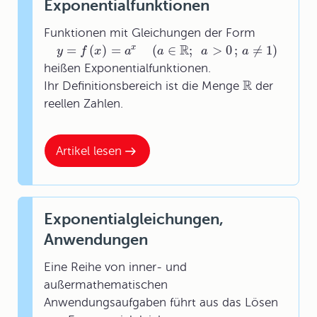
Exponentialfunktionen
Funktionen mit Gleichungen der Form
R
=
(
)
=
(
∈
;
>
0
;
≠
1
)
x
y
f
x
a
a
a
a
heißen Exponentialfunktionen.
R
Ihr Definitionsbereich ist die Menge
der
reellen Zahlen.
Artikel lesen
Exponentialgleichungen,
Anwendungen
Eine Reihe von inner- und
außermathematischen
Anwendungsaufgaben führt aus das Lösen