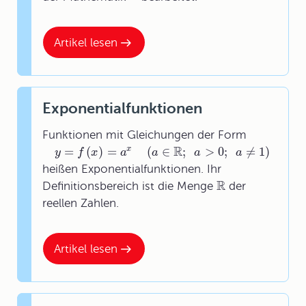
Artikel lesen
Exponentialfunktionen
Funktionen mit Gleichungen der Form
R
=
(
)
=
(
∈
;
>
0
;
≠
1
)
x
y
f
x
a
a
a
a
heißen Exponentialfunktionen. Ihr
R
Definitionsbereich ist die Menge
der
reellen Zahlen.
Artikel lesen