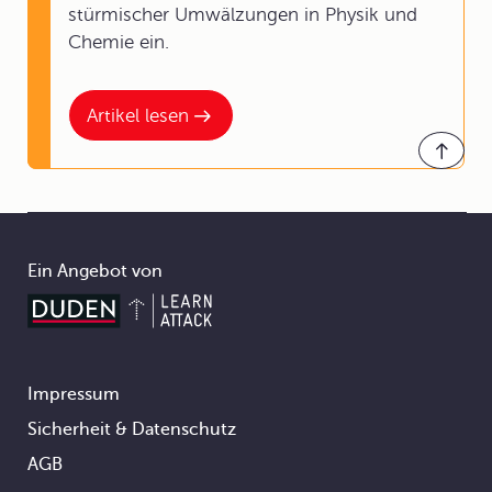
stürmischer Umwälzungen in Physik und
Chemie ein.
Artikel lesen
Ein Angebot von
Impressum
Footer
Sicherheit & Datenschutz
AGB