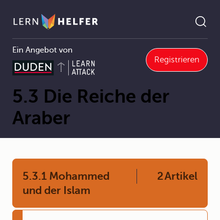
Ein Angebot von
Registrieren
Geschichte
5 Mittelalter
5.3 Die Reiche der Araber
Pfadnavigation
5.3 Die Reiche der
Araber
5.3.1 Mohammed
2
Artikel
und der Islam