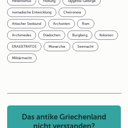
Hellenismus
Festung
Taygetos-Gebirge
nomadische Entwicklung
Cheironeia
Attischer Seebund
Archonten
Rom
Archimedes
Diadochen
Burgberg
Kolonien
ERASISTRATOS
Monarchie
Seemacht
Militärmacht
Das antike Griechenland
nicht verstanden?