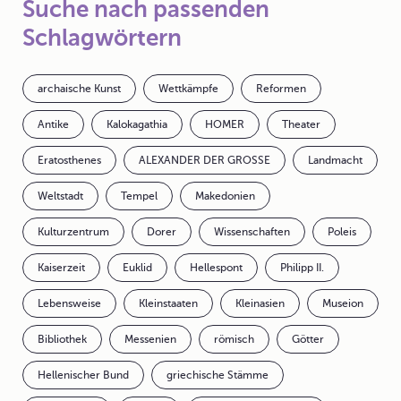
Suche nach passenden
Schlagwörtern
archaische Kunst
Wettkämpfe
Reformen
Antike
Kalokagathia
HOMER
Theater
Eratosthenes
ALEXANDER DER GROSSE
Landmacht
Weltstadt
Tempel
Makedonien
Kulturzentrum
Dorer
Wissenschaften
Poleis
Kaiserzeit
Euklid
Hellespont
Philipp II.
Lebensweise
Kleinstaaten
Kleinasien
Museion
Bibliothek
Messenien
römisch
Götter
Hellenischer Bund
griechische Stämme