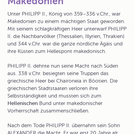
Makedonien
Unter
PHILIPP II.
, König von 359–336 v.Chr., war
Makedonien zu einem mächtigen Staat geworden.
Mit seinem schlagkräftigen Heer unterwarf PHILIPP
II. die Nachbarvölker (Thessalien, Illyrien, Thrakien)
und 344 v.Chr. war die ganze nördliche Ägäis und
ihre Küsten zum Hellespont makedonisch.
PHILIPP II. dehnte nun seine Macht nach Süden
aus. 338 v.Chr. besiegten seine Truppen das
griechische Heer bei Chaironeia in Böotien. Die
griechischen Stadtstaaten verloren ihre
Selbstständigkeit und mussten sich zum
Hellenischen
Bund
unter makedonischer
Vorherrschaft zusammenschließen.
Nach dem Tode PHILIPP II. übernahm sein Sohn
ALEXANDER die Macht. Er war erst 20 Jahre alt