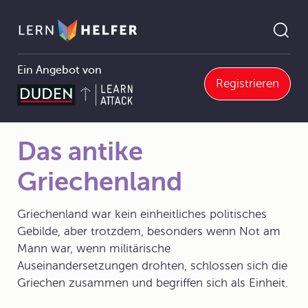
Ein Angebot von
Registrieren
2 Kunstgeschichte
2.1 Vor-und Frühzeit, Altertum
2.1.2 Kunst des Altertums
Das antike Griechenland
Pfadnavigation
Das antike
Griechenland
Griechenland war kein einheitliches politisches
Gebilde, aber trotzdem, besonders wenn Not am
Mann war, wenn militärische
Auseinandersetzungen drohten, schlossen sich die
Griechen zusammen und begriffen sich als Einheit.