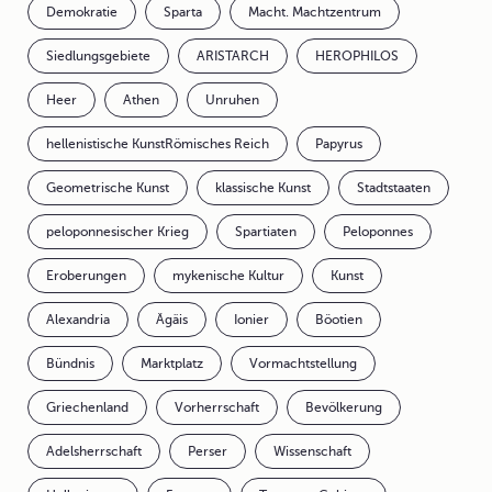
Demokratie
Sparta
Macht. Machtzentrum
Siedlungsgebiete
ARISTARCH
HEROPHILOS
Heer
Athen
Unruhen
hellenistische KunstRömisches Reich
Papyrus
Geometrische Kunst
klassische Kunst
Stadtstaaten
peloponnesischer Krieg
Spartiaten
Peloponnes
Eroberungen
mykenische Kultur
Kunst
Alexandria
Ägäis
Ionier
Böotien
Bündnis
Marktplatz
Vormachtstellung
Griechenland
Vorherrschaft
Bevölkerung
Adelsherrschaft
Perser
Wissenschaft