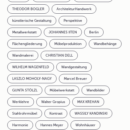
THEODOR BOGLER
ArchitekturHandwerk
künstlerische Gestaltung
Perspektive
Metallwerkstatt
JOHANNES IITEN
Berlin
Flächengliederung
Möbelproduktion
Wandbehänge
Wandmalerei
CHRISTIAN DELL
WILHELM WAGENFELD
Wandgestaltung
LASZLO MOHOLY-NAGY
Marcel Breuer
GUNTA STÖLZL
Möbelwerkstatt
Wandbilder
Werklehre
Walter Gropius
MAX KREHAN
Stahlrohrmöbel
Kontrast
WASSILY KANDINSKI
Harmonie
Hannes Meyer
Wohnhäuser