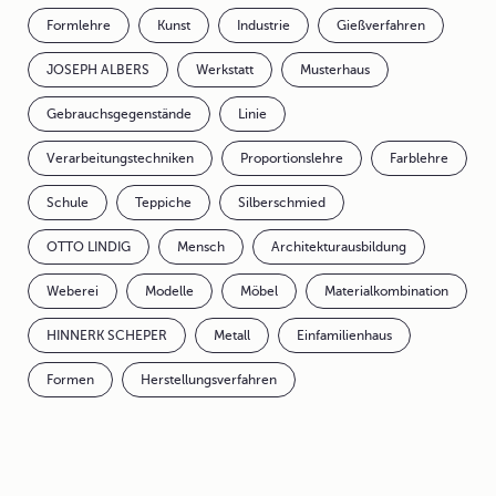
Formlehre
Kunst
Industrie
Gießverfahren
JOSEPH ALBERS
Werkstatt
Musterhaus
Gebrauchsgegenstände
Linie
Verarbeitungstechniken
Proportionslehre
Farblehre
Schule
Teppiche
Silberschmied
OTTO LINDIG
Mensch
Architekturausbildung
Weberei
Modelle
Möbel
Materialkombination
HINNERK SCHEPER
Metall
Einfamilienhaus
Formen
Herstellungsverfahren