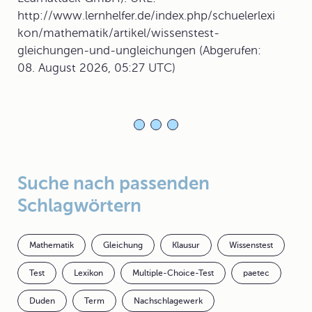
http://www.lernhelfer.de/index.php/schuelerlexi
kon/mathematik/artikel/wissenstest-
gleichungen-und-ungleichungen (Abgerufen:
08. August 2026, 05:27 UTC)
Suche nach passenden
Schlagwörtern
Mathematik
Gleichung
Klausur
Wissenstest
Test
Lexikon
Multiple-Choice-Test
paetec
Duden
Term
Nachschlagewerk