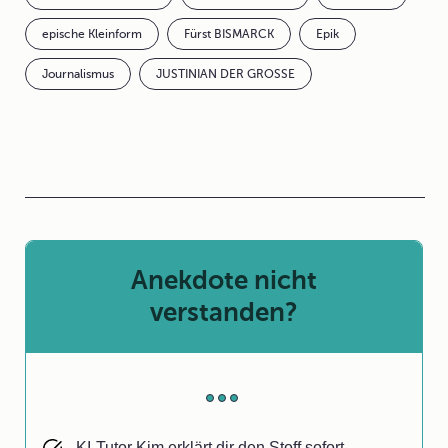
epische Kleinform
Fürst BISMARCK
Epik
Journalismus
JUSTINIAN DER GROSSE
Anekdote nicht
verstanden?
KI-Tutor Kim erklärt dir den Stoff sofort