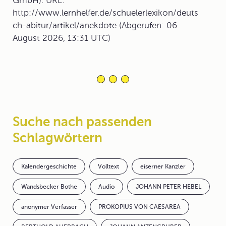
GmbH). URL:
http://www.lernhelfer.de/schuelerlexikon/deuts
ch-abitur/artikel/anekdote (Abgerufen: 06.
August 2026, 13:31 UTC)
Suche nach passenden
Schlagwörtern
Kalendergeschichte
Volltext
eiserner Kanzler
Wandsbecker Bothe
Audio
JOHANN PETER HEBEL
anonymer Verfasser
PROKOPIUS VON CAESAREA