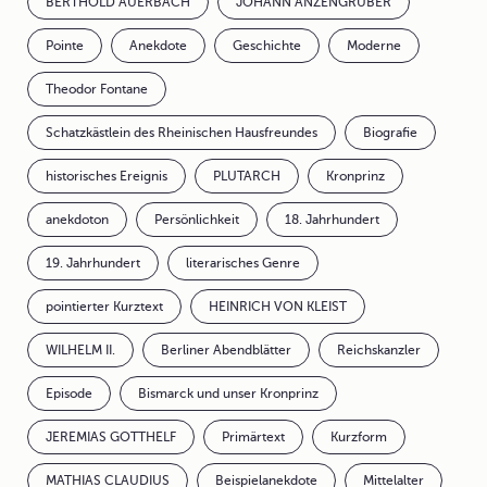
BERTHOLD AUERBACH
JOHANN ANZENGRUBER
Pointe
Anekdote
Geschichte
Moderne
Theodor Fontane
Schatzkästlein des Rheinischen Hausfreundes
Biografie
historisches Ereignis
PLUTARCH
Kronprinz
anekdoton
Persönlichkeit
18. Jahrhundert
19. Jahrhundert
literarisches Genre
pointierter Kurztext
HEINRICH VON KLEIST
WILHELM II.
Berliner Abendblätter
Reichskanzler
Episode
Bismarck und unser Kronprinz
JEREMIAS GOTTHELF
Primärtext
Kurzform
MATHIAS CLAUDIUS
Beispielanekdote
Mittelalter