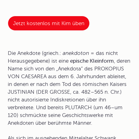
Jetzt kostenlos mit Kim üben
Die
Anekdote
(griech.:
anekdoton
= das nicht
Herausgegebene) ist eine
epische Kleinform
, deren
Name sich von den „Anekdota“ des PROKOPIUS
VON CAESAREA aus dem 6. Jahrhundert ableitet,
in denen er nach dem Tod des römischen Kaisers
JUSTINIAN (DER GROSSE, ca. 482–565 n. Chr.)
nicht autorisierte Indiskretionen über ihn
verbreitete. Und bereits PLUTARCH (um 46–um
120) schmückte seine Geschichtswerke mit
Anekdoten über berühmte Männer.
Als sich im ausgehenden
Mittelalter
Schwank,