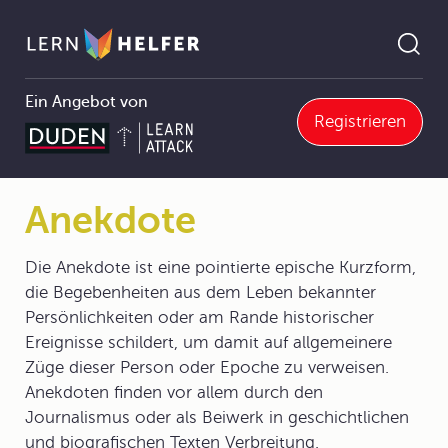
Ein Angebot von
Registrieren
Deutsch Abitur
3 Literaturgattungen
3.2 Epik
3.2.3 Die epischen Genres
Anekdote
Pfadnavigation
Anekdote
Die Anekdote ist eine pointierte epische Kurzform,
die Begebenheiten aus dem Leben bekannter
Persönlichkeiten oder am Rande historischer
Ereignisse schildert, um damit auf allgemeinere
Züge dieser Person oder Epoche zu verweisen.
Anekdoten finden vor allem durch den
Journalismus oder als Beiwerk in geschichtlichen
und biografischen Texten Verbreitung.