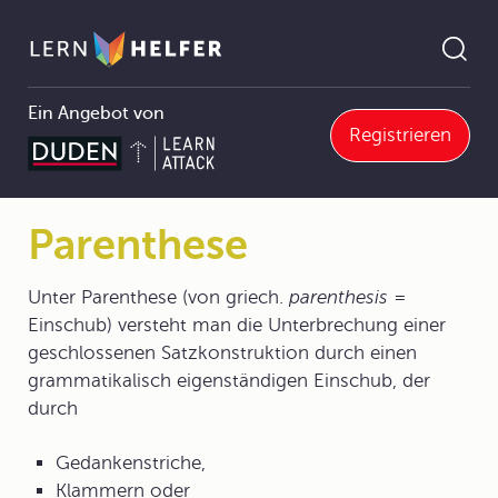
Ein Angebot von
Registrieren
Deutsch Abitur
3 Literaturgattungen
3.3 Lyrik
3.3.4 Stilmittel der Lyrik
Parenthese
Pfadnavigation
Parenthese
Unter Parenthese (von griech.
parenthesis
=
Einschub) versteht man die Unterbrechung einer
geschlossenen Satzkonstruktion durch einen
grammatikalisch eigenständigen Einschub, der
durch
Gedankenstriche,
Klammern oder