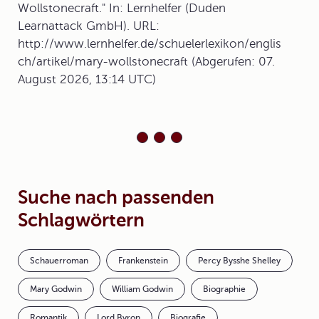
Wollstonecraft." In: Lernhelfer (Duden
Learnattack GmbH). URL:
http://www.lernhelfer.de/schuelerlexikon/englis
ch/artikel/mary-wollstonecraft (Abgerufen: 07.
August 2026, 13:14 UTC)
Suche nach passenden
Schlagwörtern
Schauerroman
Frankenstein
Percy Bysshe Shelley
Mary Godwin
William Godwin
Biographie
Romantik
Lord Byron
Biografie