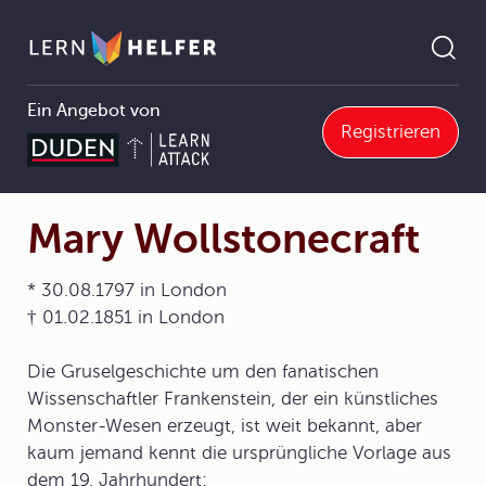
Ein Angebot von
Registrieren
5 Umgang mit Texten und Medien
5.3 Literarische Texte
5.3.1 Erzähltexte
Mary Wollstonecraft
Pfadnavigation
Mary Wollstonecraft
* 30.08.1797 in London
† 01.02.1851 in London
Die Gruselgeschichte um den fanatischen
Wissenschaftler Frankenstein, der ein künstliches
Monster-Wesen erzeugt, ist weit bekannt, aber
kaum jemand kennt die ursprüngliche Vorlage aus
dem 19. Jahrhundert: