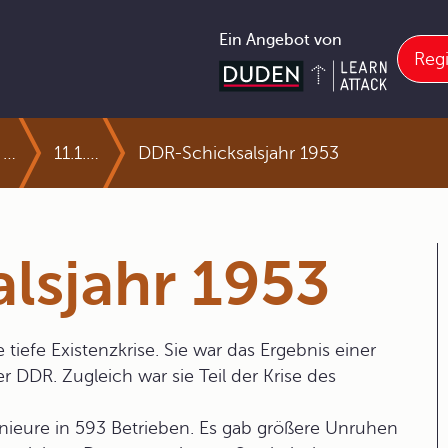
Ein Angebot von
Regi
11.1 Der schwierige Neuanfang in Deutschland
11.1.3 Der politische Wiederaufbau vor dem Hintergrund des beginnenden Ost-West-Konflikts
DDR-Schicksalsjahr 1953
lsjahr 1953
 tiefe Existenzkrise. Sie war das Ergebnis einer
er DDR. Zugleich war sie Teil der Krise des
enieure in 593 Betrieben. Es gab größere Unruhen