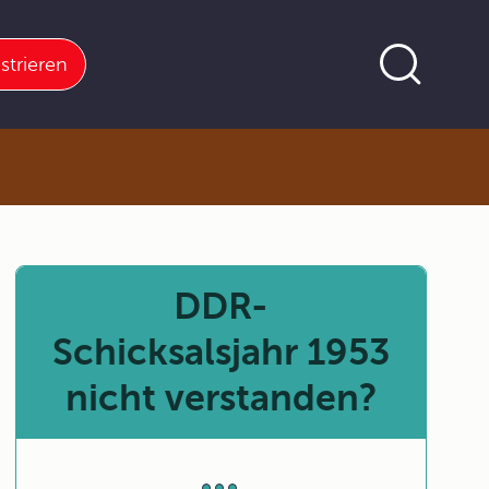
strieren
DDR-
Schicksalsjahr 1953
nicht verstanden?