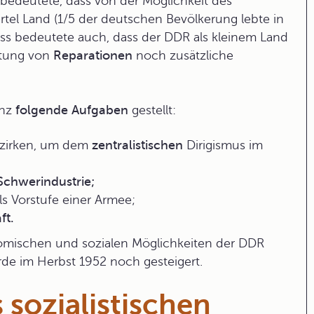
bedeutete, dass von der Möglichkeit des
ertel Land (1/5 der deutschen Bevölkerung lebte in
s bedeutete auch, dass der DDR als kleinem Land
stung von
Reparationen
noch zusätzliche
enz
folgende Aufgaben
gestellt:
ezirken, um dem
zentralistischen
Dirigismus im
;
Schwerindustrie;
ls Vorstufe einer Armee;
ft.
nomischen und sozialen Möglichkeiten der DDR
de im Herbst 1952 noch gesteigert.
sozialistischen