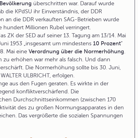
-Bevölkerung
überschritten war. Darauf wurde
gab die KPdSU ihr Einverständnis, der DDR
on an die DDR verkauften SAG-Betrieben wurde
 hundert Millionen Rubel verringert.
as ZK der SED auf seiner 13. Tagung am 13/14. Mai
Juni 1953 „insgesamt um mindestens
10 Prozent
“
28. Mai eine
Verordnung über die Normerhöhung
.
en zu erhöhen war mehr als falsch. Und dann
erschärft. Die Normerhöhung sollte bis 30. Juni,
f WALTER ULBRICHT, erfolgen.
ge aus den Fugen geraten. Es wirkte in der
egend konfliktverschärfend. Die
tlichen Durchschnittseinkommen (zwischen 170
aktivität des zu großen Normungsapparates in den
leichen. Das vergrößerte die sozialen Spannungen