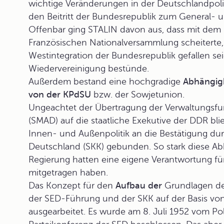
wichtige Veränderungen in der Deutschlandpol
den Beitritt der Bundesrepublik zum General- 
Offenbar ging STALIN davon aus, dass mit dem 
Französischen Nationalversammlung scheiterte,
Westintegration der Bundesrepublik gefallen s
Wiedervereinigung bestünde.
Außerdem bestand eine hochgradige
Abhängig
von der KPdSU
bzw. der Sowjetunion.
Ungeachtet der Übertragung der Verwaltungsfun
(SMAD) auf die staatliche Exekutive der DDR bli
Innen- und Außenpolitik an die Bestätigung du
Deutschland (SKK) gebunden. So stark diese A
Regierung hatten eine eigene Verantwortung für 
mitgetragen haben.
Das Konzept für den
Aufbau der
Grundlagen de
der SED-Führung und der SKK auf der Basis vo
ausgearbeitet. Es wurde am 8. Juli 1952 vom Pol