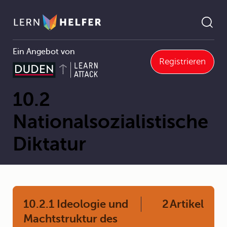
Ein Angebot von
Registrieren
Geschichte
10 Demokratie und Diktatur in Deutschland
10.2 Nationalsozialistische Diktatur
Pfadnavigation
10.2
Nationalsozialistische
Diktatur
10.2.1 Ideologie und
2
Artikel
Machtstruktur des