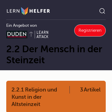
Ein Angebot von
Registrieren
Geschichte
2 Vor- und Frühgeschichte
2.2 Der Mensch in der Steinzeit
Pfadnavigation
2.2 Der Mensch in der
Steinzeit
2.2.1 Religion und
3
Artikel
Kunst in der
Altsteinzeit