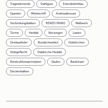
Trageelemente
Stahlguss
Eisenskelettbau
Spanten
Mittelschiff
Andreaskreuze
Verbindungsbalken
RENZO PIANO
Maßwerk
Türme
Heddal
Norwegen
Lasten
Strebepfeiler
Bundschwellen
Holzkirchen
Holzgeflecht
Stabkirche Heddal
Konstruktionsprinzipien
Säulen
Baukörper
Deckenbalken