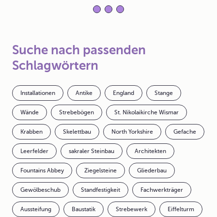
Suche nach passenden
Schlagwörtern
Installationen
Antike
England
Stange
Wände
Strebebögen
St. Nikolaikirche Wismar
Krabben
Skelettbau
North Yorkshire
Gefache
Leerfelder
sakraler Steinbau
Architekten
Fountains Abbey
Ziegelsteine
Gliederbau
Gewölbeschub
Standfestigkeit
Fachwerkträger
Aussteifung
Baustatik
Strebewerk
Eiffelturm