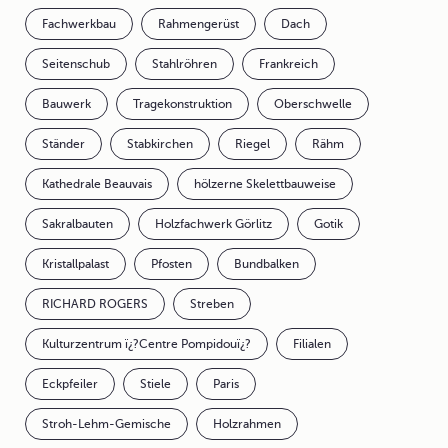
Fachwerkbau
Rahmengerüst
Dach
Seitenschub
Stahlröhren
Frankreich
Bauwerk
Tragekonstruktion
Oberschwelle
Ständer
Stabkirchen
Riegel
Rähm
Kathedrale Beauvais
hölzerne Skelettbauweise
Sakralbauten
Holzfachwerk Görlitz
Gotik
Kristallpalast
Pfosten
Bundbalken
RICHARD ROGERS
Streben
Kulturzentrum ï¿?Centre Pompidouï¿?
Filialen
Eckpfeiler
Stiele
Paris
Stroh-Lehm-Gemische
Holzrahmen