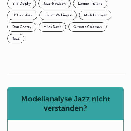
Eric Dolphy
Jazz-Notation
Lennie Tristano
LP Free Jazz
Rainer Wehinger
Modellanalyse
Don Cherry
Miles Davis
Ornette Coleman
Jazz
Modellanalyse Jazz nicht
verstanden?