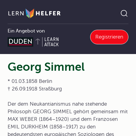
Ein Angebot von
Registrieren
Politik/Wirtschaft
1 Politik und Wirtschaft als Wissenschaften und ihre Methoden
1.1 Politikwissenschaft und Strömungen des politischen Denkens
1.1.4 Politische Grundströmungen
Georg Simmel
Pfadnavigation
Georg Simmel
* 01.03.1858 Berlin
† 26.09.1918 Straßburg
Der dem Neukantianismus nahe stehende
Philosoph GEORG SIMMEL gehört gemeinsam mit
MAX WEBER (1864–1920) und dem Franzosen
EMIL DURKHEIM (1858–1917) zu den
bedeutendsten europäischen Soziologen des