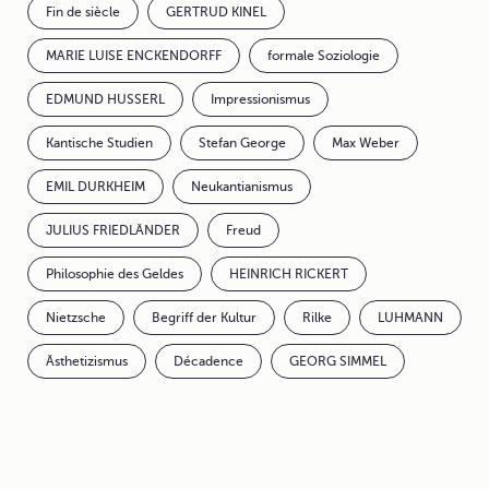
Fin de siècle
GERTRUD KINEL
MARIE LUISE ENCKENDORFF
formale Soziologie
EDMUND HUSSERL
Impressionismus
Kantische Studien
Stefan George
Max Weber
EMIL DURKHEIM
Neukantianismus
JULIUS FRIEDLÄNDER
Freud
Philosophie des Geldes
HEINRICH RICKERT
Nietzsche
Begriff der Kultur
Rilke
LUHMANN
Ästhetizismus
Décadence
GEORG SIMMEL