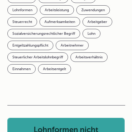
Lohnformen
Arbeitsleistung
Zuwendungen
Steuerrecht
Aufmerksamkeiten
Arbeitgeber
Sozialversicherungsrechtlicher Begriff
Lohn
Entgeltzahlungspflicht
Arbeitnehmer
Steuerlicher Arbeitslohnbegriff
Arbeitsverhältnis
Einnahmen
Arbeitsentgelt
Lohnformen nicht