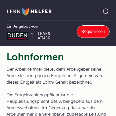
Ein Angebot von
Registrieren
Politik/Wirtschaft
3 Wirtschaft und Wirtschaftspolitik in der sozialen Marktwirtschaft
3.3 Wirtschaften im Unternehmen
3.3.4 Organisation von Betrieben
Lohnformen
Pfadnavigation
Lohnformen
Der Arbeitnehmer bietet dem Arbeitgeber seine
Arbeitsleistung gegen Entgelt an. Allgemein wird
dieses Entgelt als Lohn/Gehalt bezeichnet.
Die Entgeltzahlungspflicht ist die
Hauptleistungspflicht des Arbeitgebers aus dem
Arbeitsverhältnis. Im Gegenzug dazu hat der
Arbeitnehmer die vereinbarte, zugesagte Leistung