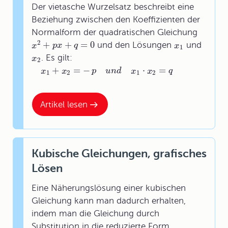
Der vietasche Wurzelsatz beschreibt eine
Beziehung zwischen den Koeffizienten der
Normalform der quadratischen Gleichung
2
+
+
=
0
und den Lösungen
und
x
p
x
q
x
1
. Es gilt:
x
2
+
=
−
⋅
=
x
x
p
u
n
d
x
x
q
1
2
1
2
Artikel lesen
Kubische Gleichungen, grafisches
Lösen
Eine Näherungslösung einer kubischen
Gleichung kann man dadurch erhalten,
indem man die Gleichung durch
Substitution in die reduzierte Form