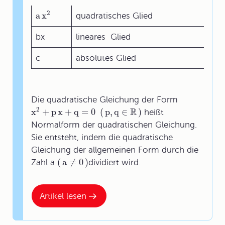
2
a
x
quadratisches Glied
bx
lineares Glied
c
absolutes Glied
Die quadratische Gleichung der Form
2
R
x
+
p
x
+
q
=
0
(
p
,
q
∈
)
heißt
Normalform der quadratischen Gleichung.
Sie entsteht, indem die quadratische
Gleichung der allgemeinen Form durch die
(
a
≠
0
)
Zahl a
dividiert wird.
Artikel lesen