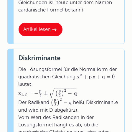
Gleichungen ist heute unter dem Namen
cardanische Formel bekannt.
Artikel lesen
Diskriminante
Die Lösungsformel für die Normalform der
2
x
+
p
x
+
q
=
0
quadratischen Gleichung
lautet:
−
−
−
−
−
−
−
−
√
2
p
p
x
=
−
±
−
q
(
)
1;
2
2
2
2
p
−
q
(
)
Der Radikand
heißt Diskriminante
2
und wird mit D abgekürzt.
Vom Wert des Radikanden in der
Lösungsformel hängt es ab, ob die