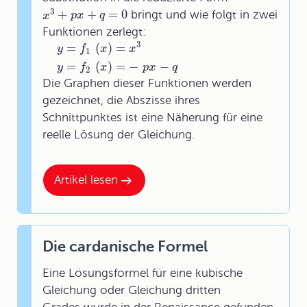
3
+
+
=
0
bringt und wie folgt in zwei
x
p
x
q
Funktionen zerlegt:
3
=
(
)
=
y
f
x
x
1
=
(
)
=
−
−
y
f
x
p
x
q
2
Die Graphen dieser Funktionen werden
gezeichnet, die Abszisse ihres
Schnittpunktes ist eine Näherung für eine
reelle Lösung der Gleichung.
Artikel lesen
Die cardanische Formel
Eine Lösungsformel für eine kubische
Gleichung oder Gleichung dritten