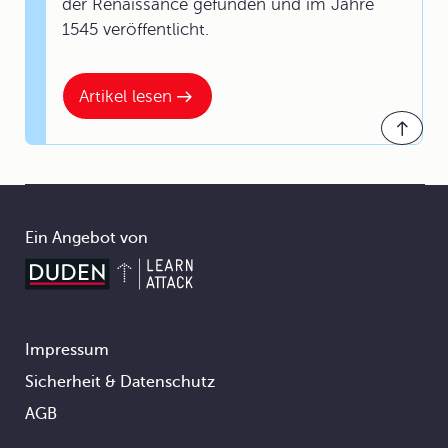
der Renaissance gefunden und im Jahre
1545 veröffentlicht.
Artikel lesen
Ein Angebot von
Impressum
Footer
Sicherheit & Datenschutz
AGB