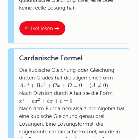
quadratische Gleichung zwei, eine oder
keine reelle Lösung hat.
Artikel lesen
Cardanische Formel
Die kubische Gleichung oder Gleichung
dritten Grades hat die allgemeine Form
3
2
+
+
+
=
0
(
≠
0
)
.
A
x
B
x
C
x
D
A
Nach Division durch A hat sie die Form
3
2
+
+
+
=
0
.
x
a
x
b
x
c
Nach dem Fundamentalsatz der Algebra hat
eine kubische Gleichung genau drei
Lösungen. Eine Lösungsformel, die
sogenannte cardanische Formel, wurde in