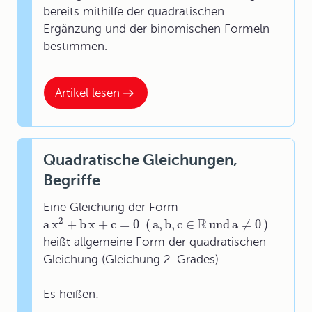
bereits mithilfe der quadratischen
Ergänzung und der binomischen Formeln
bestimmen.
Artikel lesen
Quadratische Gleichungen,
Begriffe
Eine Gleichung der Form
2
R
a
x
+
b
x
+
c
=
0
(
a
,
b
,
c
∈
und
a
≠
0
)
heißt allgemeine Form der quadratischen
Gleichung (Gleichung 2. Grades).
Es heißen: