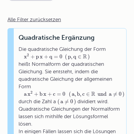
Alle Filter zurücksetzen
Quadratische Ergänzung
Die quadratische Gleichung der Form
2
R
x
+
p
x
+
q
=
0
(
p
,
q
∈
)
heißt Normalform der quadratischen
Gleichung. Sie entsteht, indem die
quadratische Gleichung der allgemeinen
Form
2
R
a
x
+
b
x
+
c
=
0
(
a
,
b
,
c
∈
und
a
≠
0
)
(
a
≠
0
)
durch die Zahl a
dividiert wird.
Quadratische Gleichungen der Normalform
lassen sich mithilfe der Lösungsformel
lösen.
In einigen Fällen lassen sich die Lösungen