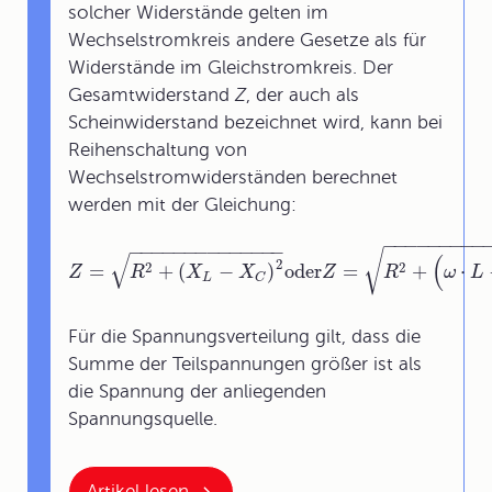
solcher Widerstände gelten im
Wechselstromkreis andere Gesetze als für
Widerstände im Gleichstromkreis. Der
Gesamtwiderstand
Z
, der auch als
Scheinwiderstand bezeichnet wird, kann bei
Reihenschaltung von
Wechselstromwiderständen berechnet
werden mit der Gleichung:
−
−
−
−
−
−
−
−
−
−
−
−
−
−
−
−
−
−
−
−
−
−
−
√
√
(
2
2
2
=
+
(
−
)
oder
=
+
⋅
Z
R
X
X
Z
R
ω
L
L
C
Für die Spannungsverteilung gilt, dass die
Summe der Teilspannungen größer ist als
die Spannung der anliegenden
Spannungsquelle.
Artikel lesen