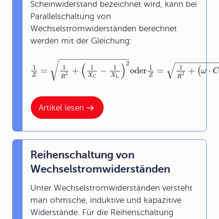
Scheinwiderstand bezeichnet wird, kann bei
Parallelschaltung von
Wechselstromwiderständen berechnet
werden mit der Gleichung:
−
−
−
−
−
−
−
−
−
−
−
−
−
−
−
−
−
−
−
−
−
−
−
√
2
√
(
)
1
1
1
1
1
1
=
+
−
oder
=
+
⋅
(
ω
2
2
Z
X
X
Z
R
R
L
C
Artikel lesen
Reihenschaltung von
Wechselstromwiderständen
Unter Wechselstromwiderständen versteht
man ohmsche, induktive und kapazitive
Widerstände. Für die Reihenschaltung