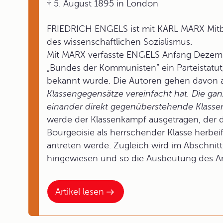
† 5. August 1895 in London
FRIEDRICH ENGELS ist mit KARL MARX Mitbe
des wissenschaftlichen Sozialismus.
Mit MARX verfasste ENGELS Anfang Dezemb
„Bundes der Kommunisten“ ein Parteistatut,
bekannt wurde. Die Autoren gehen davon a
Klassengegensätze vereinfacht hat. Die ganze
einander direkt gegenüberstehende Klassen:
werde der Klassenkampf ausgetragen, der da
Bourgeoisie als herrschender Klasse herbeif
antreten werde. Zugleich wird im Abschnitt 
hingewiesen und so die Ausbeutung des Ar
Artikel lesen