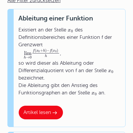
Alle Filter zurücksetzen
Ableitung einer Funktion
Existiert an der Stelle
des
x
0
Definitionsbereiches einer Funktion f der
Grenzwert
(
+
)
−
(
)
f
x
h
f
x
lim
0
0
,
h
→
0
h
so wird dieser als Ableitung oder
Differenzialquotient von f an der Stelle
x
0
bezeichnet.
Die Ableitung gibt den Anstieg des
Funktionsgraphen an der Stelle
an.
x
0
Artikel lesen