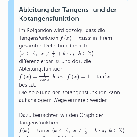
Ableitung der Tangens- und der
Kotangensfunktion
Im Folgenden wird gezeigt, dass die
(
)
=
tan
Tangensfunktion
in ihrem
f
x
x
gesamten Definitionsbereich
R
Z
∈
;
≠
+
⋅
;
∈
π
(
)
x
x
k
π
k
2
differenzierbar ist und dort die
Ableitungsfunktion
1
2
'
(
)
=
.
'
(
)
=
1
+
tan
f
x
b
z
w
f
x
x
cos
2
x
besitzt.
Die Ableitung der Kotangensfunktion kann
auf analogem Wege ermittelt werden.
Dazu betrachten wir den Graph der
Tangensfunktion
R
Z
(
)
=
tan
(
∈
;
≠
+
⋅
;
∈
)
π
f
x
x
x
x
k
π
k
2