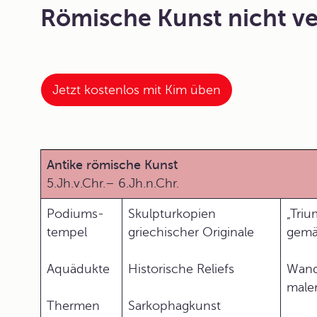
Römische Kunst nicht v
Jetzt kostenlos mit Kim üben
Antike römische Kunst
5.Jh.v.Chr.– 6.Jh.n.Chr.
Podiums-
Skulpturkopien
„Tri
tempel
griechischer Originale
gemä
Aquädukte
Historische Reliefs
Wan
maler
Thermen
Sarkophagkunst