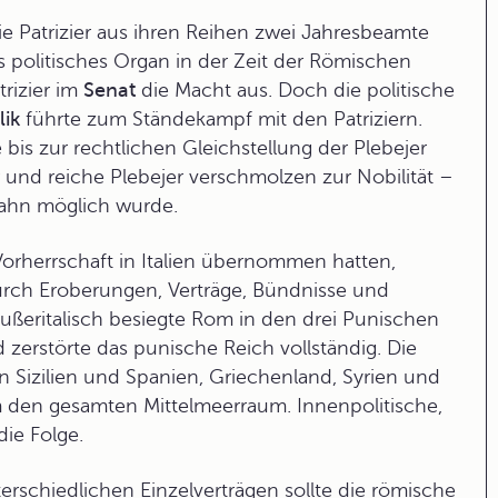
e Patrizier aus ihren Reihen zwei Jahresbeamte
s politisches Organ in der Zeit der
Römischen
trizier im
Senat
die Macht aus. Doch die politische
lik
führte zum Ständekampf mit den Patriziern.
is zur rechtlichen Gleichstellung der Plebejer
r und reiche Plebejer verschmolzen zur Nobilität –
bahn möglich wurde.
orherrschaft in Italien übernommen hatten,
 durch Eroberungen, Verträge, Bündnisse und
Außeritalisch besiegte Rom in den drei
Punischen
 zerstörte das punische Reich vollständig. Die
n Sizilien und Spanien, Griechenland, Syrien und
m
den gesamten Mittelmeerraum. Innenpolitische,
ie Folge.
rschiedlichen Einzelverträgen sollte die römische