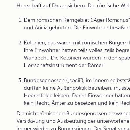
Herrschaft auf Dauer sichern. Die
römische Weh
Dem
römischen Kerngebiet
(„Ager Romanus“)
und Aricia gehörten. Die Einwohner besaßen 
Kolonien
, das waren mit römischen Bürgern 
Ihre Einwohner hatten teils volles, teils beg
Wahlrecht. Die Kolonien wurden in den spä
Herrschaftsinstrument der Römer.
Bundesgenossen
(„socii“), im Innern selbst
durften keine Außenpolitik betreiben, mus
Heeresfolge leisten. Deren Einwohner hatten
kein Recht, Ämter zu besetzen und kein Rech
Die nicht römischen Bundesgenossen erzwangen
Versklavung und Ausbeutung der unterworfenen V
immer wieder zu Bürgerkriegen. Der Senat versuc