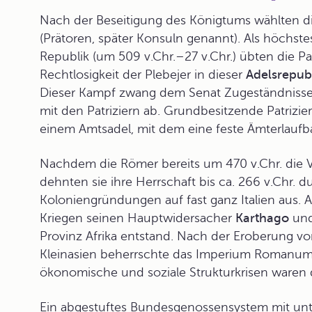
Nach der Beseitigung des Königtums wählten di
(Prätoren, später Konsuln genannt). Als höchste
Republik
(um 509 v.Chr.–27 v.Chr.) übten die Pa
Rechtlosigkeit der Plebejer in dieser
Adelsrepub
Dieser Kampf zwang dem Senat Zugeständnisse b
mit den Patriziern ab. Grundbesitzende Patrizie
einem Amtsadel, mit dem eine feste Ämterlauf
Nachdem die Römer bereits um 470 v.Chr. die V
dehnten sie ihre Herrschaft bis ca. 266 v.Chr.
Koloniengründungen auf fast ganz Italien aus. 
Kriege
n seinen Hauptwidersacher
Karthago
und
Provinz Afrika entstand. Nach der Eroberung vo
Kleinasien beherrschte das
Imperium Romanu
ökonomische und soziale Strukturkrisen waren d
Ein abgestuftes Bundesgenossensystem mit unte