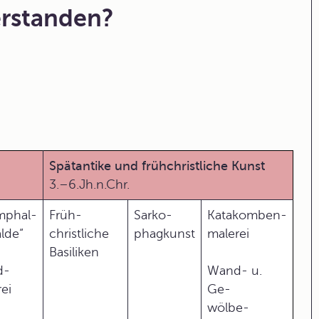
erstanden?
Spätantike und frühchristliche Kunst
3.–6.Jh.n.Chr.
umphal-
Früh-
Sarko-
Katakomben-
lde“
christliche
phagkunst
malerei
Basiliken
d-
Wand- u.
ei
Ge-
wölbe-