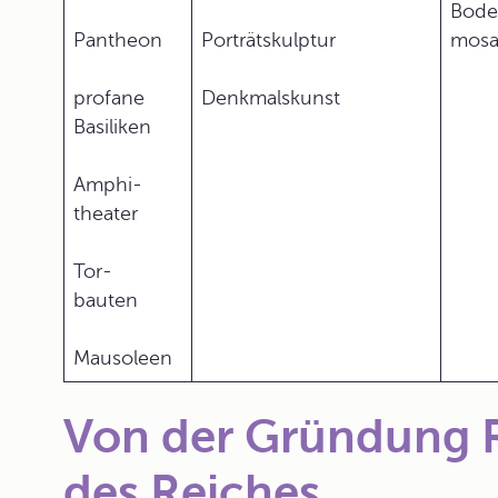
Bode
Pantheon
Porträtskulptur
mosa
profane
Denkmalskunst
Basiliken
Amphi-
theater
Tor-
bauten
Mausoleen
Von der Gründung R
des Reiches