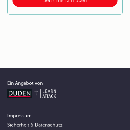
Jetzt mit Kim üben
Ein Angebot von
Impressum
Footer
Sicherheit & Datenschutz