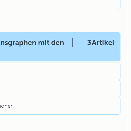
onsgraphen mit den
3
Artikel
tionen