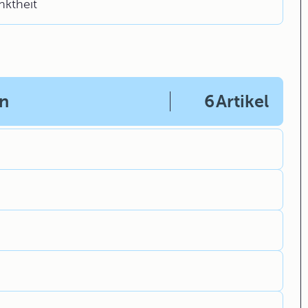
nktheit
en
6
Artikel