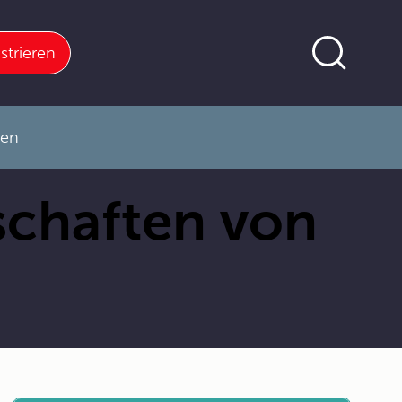
strieren
nen
schaften von