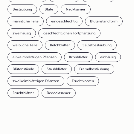
Bestäubung
Blüte
Nacktsamer
männliche Teile
eingeschlechtig
Blütenstandform
zweihäusig
geschlechtlichen Fortpflanzung
weibliche Teile
Kelchblätter
Selbstbestäubung
einkeimblättrigen Pflanzen
Kronblätter
einhäusig
Blütenstände
Staubblätter
Fremdbestäubung
zweikeimblättrigen Pflanzen
Fruchtknoten
Fruchtblätter
Bedecktsamer