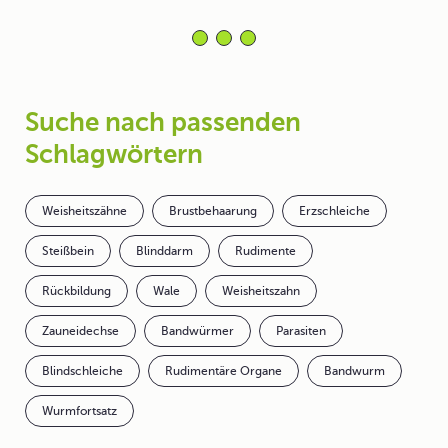
Suche nach passenden
Schlagwörtern
Weisheitszähne
Brustbehaarung
Erzschleiche
Steißbein
Blinddarm
Rudimente
Rückbildung
Wale
Weisheitszahn
Zauneidechse
Bandwürmer
Parasiten
Blindschleiche
Rudimentäre Organe
Bandwurm
Wurmfortsatz