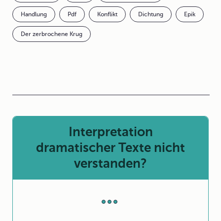
Handlung
Pdf
Konflikt
Dichtung
Epik
Der zerbrochene Krug
Interpretation
dramatischer Texte nicht
verstanden?