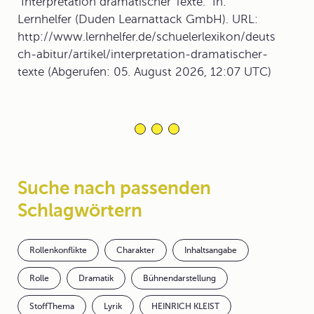
"Interpretation dramatischer Texte." In:
Lernhelfer (Duden Learnattack GmbH). URL:
http://www.lernhelfer.de/schuelerlexikon/deuts
ch-abitur/artikel/interpretation-dramatischer-
texte (Abgerufen: 05. August 2026, 12:07 UTC)
Suche nach passenden
Schlagwörtern
Rollenkonflikte
Charakter
Inhaltsangabe
Rolle
Dramatik
Bühnendarstellung
StoffThema
Lyrik
HEINRICH KLEIST