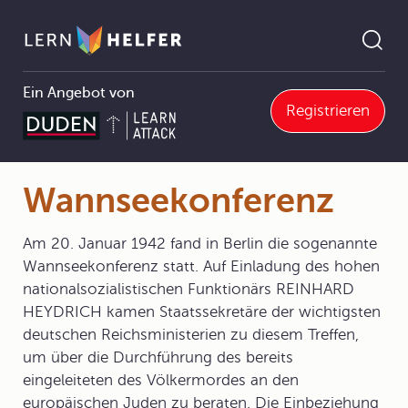
Ein Angebot von
Registrieren
10 Demokratie und Diktatur in Deutschland
10.3 Der Zweite Weltkrieg
10.3.2 Vom Russlandfeldzug bis zur totalen Niederlage
Wannseekonferenz
Pfadnavigation
Wannseekonferenz
Am 20. Januar 1942 fand in Berlin die sogenannte
Wannseekonferenz statt. Auf Einladung des hohen
nationalsozialistischen Funktionärs REINHARD
HEYDRICH kamen Staatssekretäre der wichtigsten
deutschen Reichsministerien zu diesem Treffen,
um über die Durchführung des bereits
eingeleiteten des Völkermordes an den
europäischen Juden zu beraten. Die Einbeziehung